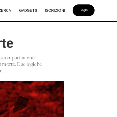
CERCA
GADGETS
ISCRIZIONI
Login
rte
prio comportamento,
 a morte. Due logiche
e...