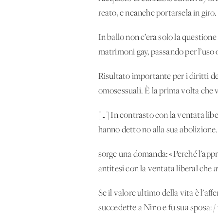
reato, e neanche portarsela in giro.
In ballo non c’era solo la question
matrimoni gay, passando per l’uso o
Risultato importante per i diritti
omosessuali. È la prima volta che v
[…] In contrasto con la ventata liber
hanno detto no alla sua abolizione.
sorge una domanda: «Perché l’appro
antitesi con la ventata liberal che 
Se il valore ultimo della vita è l’af
succedette a Nino e fu sua sposa: / t