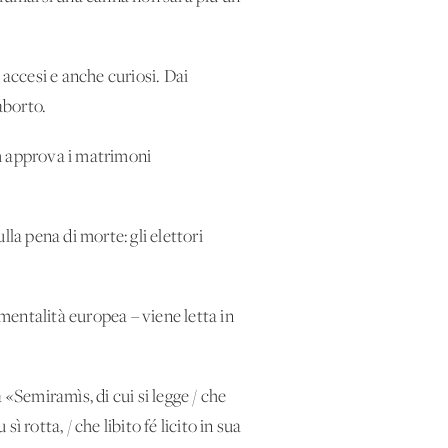
 accesi e anche curiosi. Dai
aborto.
um approva i matrimoni
lla pena di morte: gli elettori
entalità europea – viene letta in
a «Semiramìs, di cui si legge / che
ì rotta, / che libito fé licito in sua