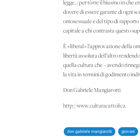
legge, / per tòrre il biasmo in che e
dovere di essere garante di ogni s
omosessuale e del tipo di rapporto 
capitale a chi contrasta questo sup
È «liberal» l’approvazione della o
libertà assoluta dell’altro rendendo
quella cultura che – avendo rinnegat
la vita in termini di godimento indiv
Don Gabriele Mangiarotti
http://www.culturacattolica.
don gabriele mangiarotti
giovani