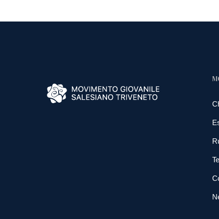
M
C
E
R
Te
Co
N