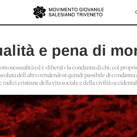
lità e pena di mo
a omosessualità ed è «liberal» la condanna di chi, col pro
assoluta dell'altro rendendosi quindi passibile di condanna
 radici cristiane della vita sociale e della civiltà occidental