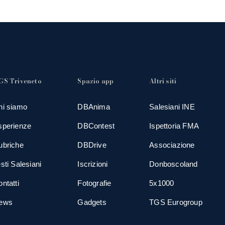
GS Triveneto
Spazio app
Altri siti
hi siamo
DBAnima
Salesiani INE
sperienze
DBContest
Ispettoria FMA
ubriche
DBDrive
Associazione
sti Salesiani
Iscrizioni
Donboscoland
ntatti
Fotografie
5x1000
ews
Gadgets
TGS Eurogroup