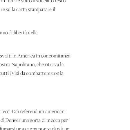
in Italia è stato «Bocciato testo
e sulla carta stampata, e il
imo di libertà nella
o svolti in America in concomitanza
nostro Napolitano, che ritrova la
utti i vizi da combattere con la
ativo”. Dai referendum americani
o di Denver una sorta di mecca per
a fumarsi una canna non sarà più un