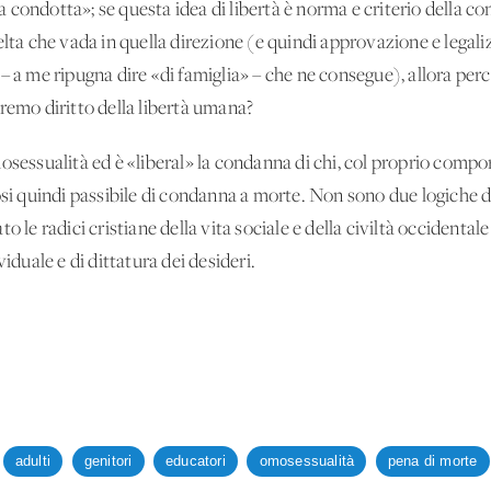
ra condotta»; se questa idea di libertà è norma e criterio della con
celta che vada in quella direzione (e quindi approvazione e leg
– a me ripugna dire «di famiglia» – che ne consegue), allora per
remo diritto della libertà umana?
mosessualità ed è «liberal» la condanna di chi, col proprio comp
si quindi passibile di condanna a morte. Non sono due logiche div
o le radici cristiane della vita sociale e della civiltà occidenta
iduale e di dittatura dei desideri.
adulti
genitori
educatori
omosessualità
pena di morte