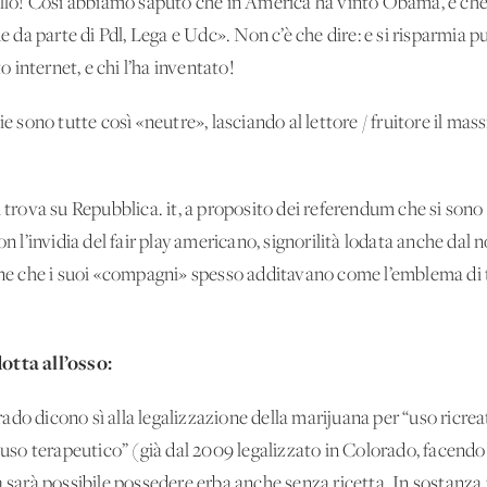
ollo! Così abbiamo saputo che in America ha vinto Obama, e che 
a parte di Pdl, Lega e Udc». Non c’è che dire: e si risparmia pur
internet, e chi l’ha inventato!
e sono tutte così «neutre», lasciando al lettore / fruitore il mass
i trova su Repubblica. it, a proposito dei referendum che si son
on l’invidia del fair play americano, signorilità lodata anche dal 
one che i suoi «compagni» spesso additavano come l’emblema di t
otta all’osso:
ado dicono sì alla legalizzazione della marijuana per “uso ricre
l’uso terapeutico” (già dal 2009 legalizzato in Colorado, facend
a sarà possibile possedere erba anche senza ricetta. In sostanz