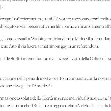
 […]
e droga: i 176 referendum su cui si è votato toccavano temi molto
bbligatorio dei preservativi nei film porno e i finanziamenti all’
 degli omosessuali a Washington, Maryland e Maine: il referend
iene dato il via libera ai matrimoni gay in un referendum.
al degli altri referendum, arriva invece il voto della California su
vazione della pena di morte – certo in contrasto con la nostra m
avrebbe risvegliato l’America?»
fermazione assoluta della libertà in senso individualistico, come l
enne la terra che ’l Soldan corregge» e che «A vizio di lussuria fu s