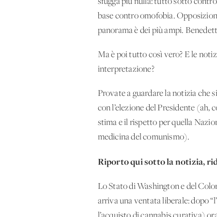
sfugga più nulla: tutto sotto contr
base contro omofobia. Opposizione d
panorama è dei più ampi. Benedetto 
Ma è poi tutto così vero? E le notizi
interpretazione?
Provate a guardare la notizia che s
con l’elezione del Presidente (ah, c
stima e il rispetto per quella Nazi
medicina del comunismo).
Riporto qui sotto la notizia, rid
Lo Stato di Washington e del Color
arriva una ventata liberale: dopo “
l’acquisto di cannabis curativa) or