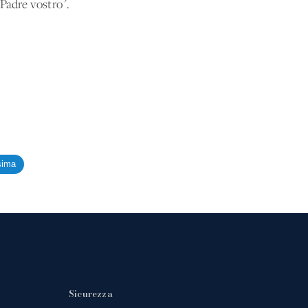
 Padre vostro".
sima
Sicurezza