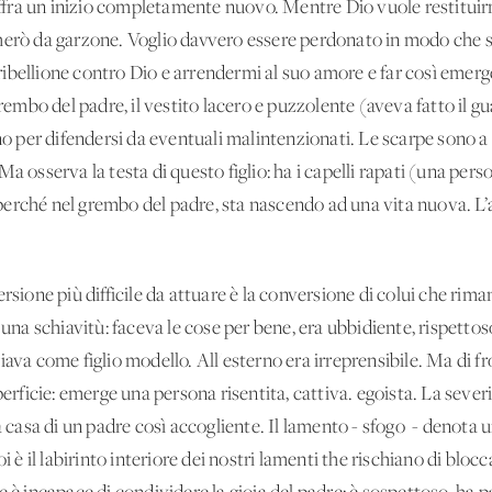
offra un inizio completamente nuovo. Mentre Dio vuole restituirmi 
merò da garzone. Voglio davvero essere perdonato in modo che sia
ibellione contro Dio e arrendermi al suo amore e far così emer
grembo del padre, il vestito lacero e puzzolente (aveva fatto il g
ino per difendersi da eventuali malintenzionati. Le scarpe sono a
a osserva la testa di questo figlio: ha i capelli rapati (una pers
, perché nel grembo del padre, sta nascendo ad una vita nuova. L’
ersione più difficile da attuare è la conversione di colui che rim
 una schiavitù: faceva le cose per bene, era ubbidiente, rispettos
ava come figlio modello. All'esterno era irreprensibile. Ma di fro
perficie: emerge una persona risentita, cattiva. egoista. La seve
a casa di un padre così accogliente. Il lamento - sfogo - denota u
i è il labirinto interiore dei nostri lamenti the rischiano di blocc