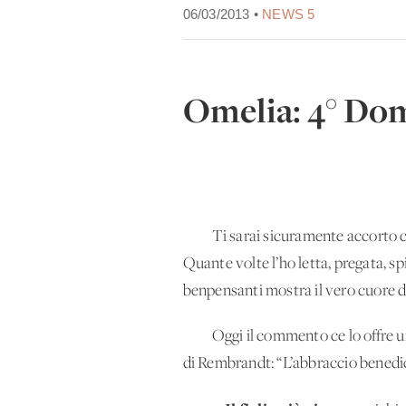
06/03/2013 •
NEWS 5
Omelia: 4° Do
Ti sarai sicuramente accorto che 
Quante volte l’ho letta, pregata, spi
benpensanti mostra il vero cuore d
Oggi il commento ce lo offre un a
di Rembrandt: “L’abbraccio benedic