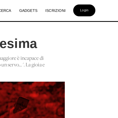
CERCA
GADGETS
ISCRIZIONI
Login
resima
 maggiore è incapace di
un servo...". La gioia e