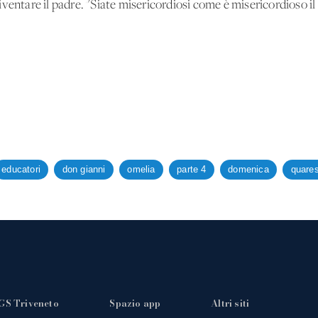
ventare il padre. "Siate misericordiosi come è misericordioso il
educatori
don gianni
omelia
parte 4
domenica
quare
GS Triveneto
Spazio app
Altri siti