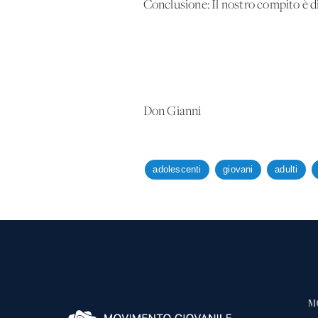
Conclusione: Il nostro compito è di
Don Gianni
adolescenti
giovani
adulti
M