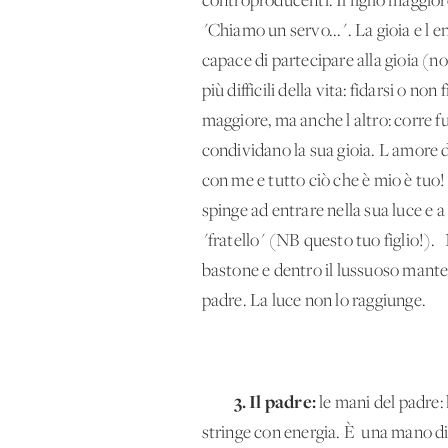
controproducenti. Il figlio maggiore
"Chiamo un servo...". La gioia e l'
capace di partecipare alla gioia (not
più difficili della vita: fidarsi o no
maggiore, ma anche l'altro: corre f
condividano la sua gioia. L'amore d
con me e tutto ciò che è mio è tuo!"
spinge ad entrare nella sua luce e a
"fratello" (NB questo tuo figlio!). N
bastone e dentro il lussuoso mantell
padre. La luce non lo raggiunge.
3. Il padre:
le mani del padre: 
stringe con energia. È una mano di 