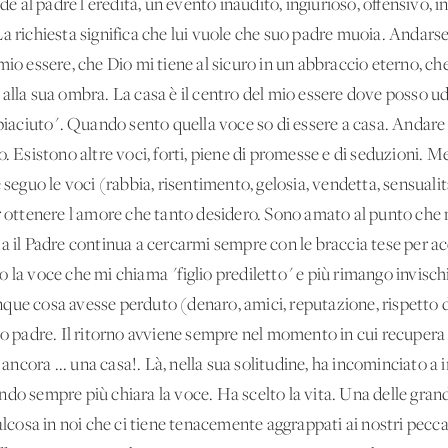
ede al padre l'eredità, un evento inaudito, ingiurioso, offensivo, 
a richiesta significa che lui vuole che suo padre muoia. Andarse
mio essere, che Dio mi tiene al sicuro in un abbraccio eterno, c
alla sua ombra. La casa è il centro del mio essere dove posso udir
mpiaciuto". Quando sento quella voce so di essere a casa. Andare v
o. Esistono altre voci, forti, piene di promesse e di seduzioni. M
 seguo le voci (rabbia, risentimento, gelosia, vendetta, sensualità
r ottenere l'amore che tanto desidero. Sono amato al punto che m
a il Padre continua a cercarmi sempre con le braccia tese per ac
 la voce che mi chiama "figlio prediletto" e più rimango invisch
ue cosa avesse perduto (denaro, amici, reputazione, rispetto di s
io padre. Il ritorno avviene sempre nel momento in cui recupera l
e ancora ... una casa!. Là, nella sua solitudine, ha incominciato 
do sempre più chiara la voce. Ha scelto la vita. Una delle grand
alcosa in noi che ci tiene tenacemente aggrappati ai nostri pecca