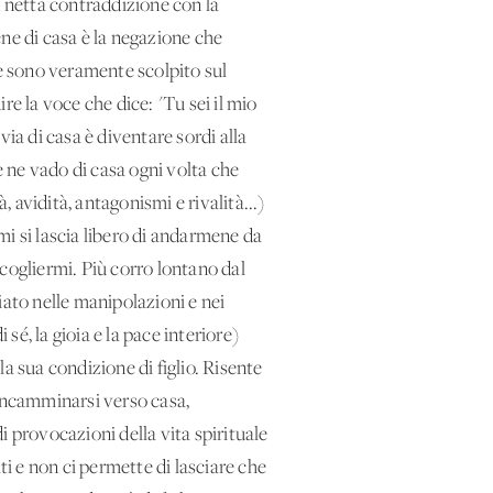
in netta contraddizione con la
ne di casa è la negazione che
he sono veramente scolpito sul
e la voce che dice: "Tu sei il mio
ia di casa è diventare sordi alla
e ne vado di casa ogni volta che
, avidità, antagonismi e rivalità...)
i si lascia libero di andarmene da
cogliermi. Più corro lontano dal
iato nelle manipolazioni e nei
é, la gioia e la pace interiore)
a sua condizione di figlio. Risente
a incamminarsi verso casa,
i provocazioni della vita spirituale
ti e non ci permette di lasciare che