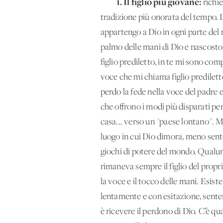
1.
Il
figlio più giovane:
richi
tradizione più onorata del tempo. L
appartengo a Dio in ogni parte del 
palmo delle mani di Dio e nascosto 
figlio prediletto, in te mi sono co
voce che mi chiama figlio predilett
perdo la fede nella voce del padre e
che offrono i modi più disparati pe
casa... verso un "paese lontano". M
luogo in cui Dio dimora, meno sento
giochi di potere del mondo. Qualunq
rimaneva sempre il figlio del propr
la voce e il tocco delle mani. Esist
lentamente e con esitazione, senten
è ricevere il perdono di Dio. C’è qu