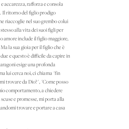
 e accarezza, rafforza e consola
 Il ritorno del figlio prodigo
che riaccoglie nel suo grembo colui
esso alla vita dei suoi figli per
o amore include il figlio maggiore,
Ma la sua gioia per il figlio che è
ue e questo è difficile da capire in
 paragoni esige una profonda
a lui cerca noi, ci chiama "fin
rmi trovare da Dio?", "Come posso
l mio comportamento, a chiedere
a scuse e promesse, mi porta alla
ciandomi trovare e portare a casa