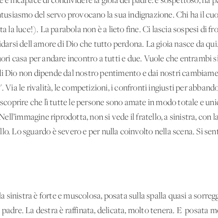
 è incapace di condividere la gioia del padre: è sospettoso, ha pa
entusiasmo del servo provocano la sua indignazione. Chi ha il cu
a la luce!). La parabola non è a lieto fine. Ci lascia sospesi di fr
n fidarsi dell'amore di Dio che tutto perdona. La gioia nasce da qui.
uori casa per andare incontro a tutti e due. Vuole che entrambi 
i Dio non dipende dal nostro pentimento e dai nostri cambiament
. Via le rivalità, le competizioni, i confronti ingiusti per abband
 scoprire che lì tutte le persone sono amate in modo totale e unic
ell’immagine riprodotta, non si vede il fratello, a sinistra, con l
o. Lo sguardo è severo e per nulla coinvolto nella scena. Si sente 
la sinistra è forte e muscolosa, posata sulla spalla quasi a sorreg
padre. La destra è raffinata, delicata, molto tenera. E' posata 