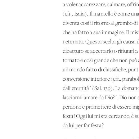
a voler accarezzare, calmare, offri
(cfr.. Isaia). Il mantello è come una
diventa cosi il ritorno al grembo d
che ha fatto a sua immagine. Il mist
1'eternità. Questa scelta gli causa
dibattuto se accettarlo o rifiutarlo.
tornato e così grande che non può as
un mondo fatto di classifiche, punt
conversione interiore (cfr.. parabol
dall'eternità" (Sal. 139). La dom
lasciarmi amare da Dio?". Dio non 
perdono e promettere di essere migl
festa! Oggi lui mi sta cercando, è 
da lui per far festa?