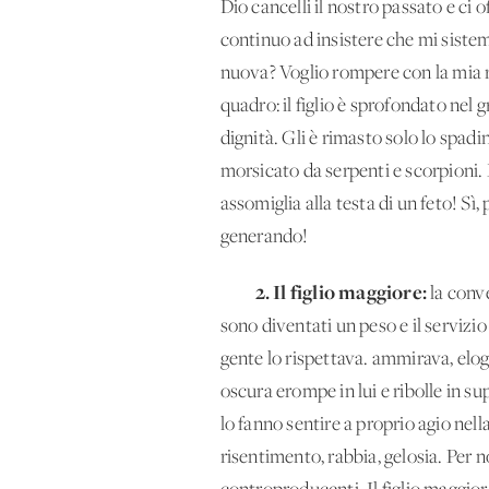
Dio cancelli il nostro passato e ci 
continuo ad insistere che mi siste
nuova? Voglio rompere con la mia r
quadro: il figlio è sprofondato nel 
dignità. Gli è rimasto solo lo spad
morsicato da serpenti e scorpioni. M
assomiglia alla testa di un feto! Sì
generando!
2. Il figlio maggiore:
la conv
sono diventati un peso e il servizio
gente lo rispettava. ammirava, elogi
oscura erompe in lui e ribolle in su
lo fanno sentire a proprio agio nell
risentimento, rabbia, gelosia. Per no