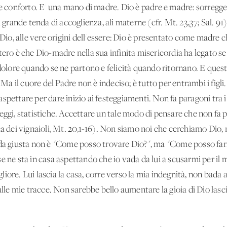
re conforto. E' una mano di madre. Dio è padre e madre: sorregge
 grande tenda di accoglienza, ali materne (cfr. Mt. 23,37; Sal. 91).
i Dio, alle vere origini dell'essere: Dio è presentato come madre 
ero è che Dio-madre nella sua infinita misericordia ha legato se st
 dolore quando se ne partono e felicità quando ritornano. E quest
 Ma il cuore del Padre non è indeciso; è tutto per entrambi i figli. 
pettare per dare inizio ai festeggiamenti. Non fa paragoni tra i d
eggi, statistiche. Accettare un tale modo di pensare che non fa
a dei vignaioli, Mt. 20,1-16). Non siamo noi che cerchiamo Dio, m
anda giusta non è "Come posso trovare Dio?", ma "Come posso fa
se ne sta in casa aspettando che io vada da lui a scusarmi per i
iore. Lui lascia la casa, corre verso la mia indegnità, non bada 
sulle mie tracce. Non sarebbe bello aumentare la gioia di Dio las