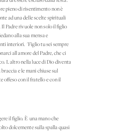
ura di essere escluso dalla festa:
ore pieno di risentimento non è
onte ad una delle scelte spirituali
 Il Padre rivuole non solo il figlio
siedano alla sua mensa e
i interiori. "Figlio tu sei sempre
onarci all'amore del Padre, che ci
o. L'altro nella luce di Dio diventa
a braccia e le mani chiuse sul
offeso con il fratello e con il
gere il figlio. È una mano che
molto dolcemente sulla spalla quasi