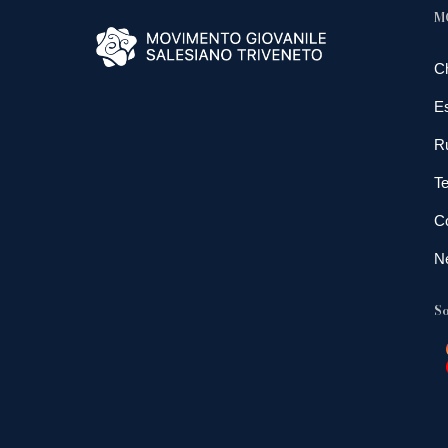
M
C
E
R
Te
Co
N
So