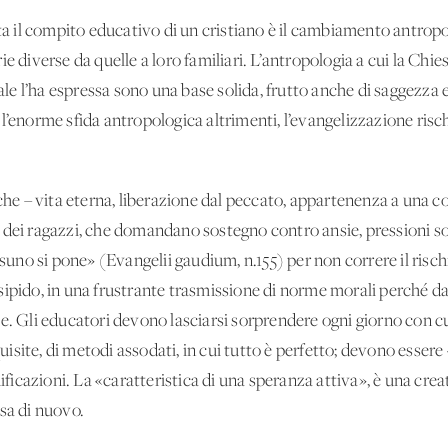
tta il compito educativo di un cristiano è il cambiamento antrop
e diverse da quelle a loro familiari. L’antropologia a cui la Chi
uale l’ha espressa sono una base solida, frutto anche di saggezza 
l’enorme sfida antropologica altrimenti, l’evangelizzazione risch
siche – vita eterna, liberazione dal peccato, appartenenza a una
 dei ragazzi, che domandano sostegno contro ansie, pressioni soc
no si pone» (Evangelii gaudium, n.155) per non correre il rischi
sipido, in una frustrante trasmissione di norme morali perché da
e. Gli educatori devono lasciarsi sorprendere ogni giorno con cu
site, di metodi assodati, in cui tutto è perfetto; devono essere
ificazioni. La «caratteristica di una speranza attiva», è una creati
sa di nuovo.