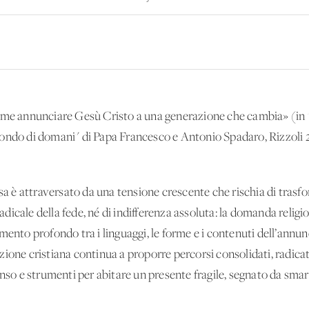
come annunciare Gesù Cristo a una generazione che cambia» (in
ondo di domani" di Papa Francesco e Antonio Spadaro, Rizzoli 20
esa è attraversato da una tensione crescente che rischia di trasfo
 radicale della fede, né di indifferenza assoluta: la domanda relig
ento profondo tra i linguaggi, le forme e i contenuti dell’annunci
one cristiana continua a proporre percorsi consolidati, radicati 
enso e strumenti per abitare un presente fragile, segnato da sma