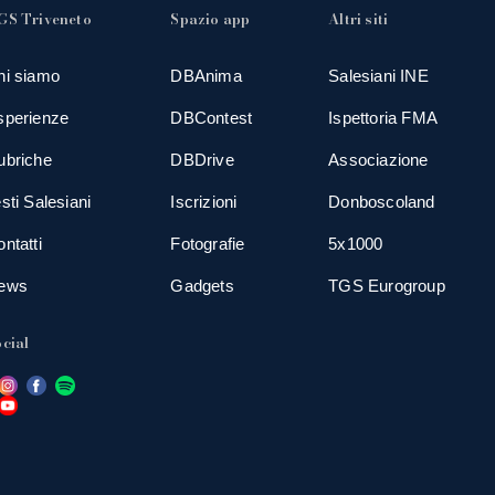
GS Triveneto
Spazio app
Altri siti
hi siamo
DBAnima
Salesiani INE
sperienze
DBContest
Ispettoria FMA
ubriche
DBDrive
Associazione
sti Salesiani
Iscrizioni
Donboscoland
ntatti
Fotografie
5x1000
ews
Gadgets
TGS Eurogroup
cial