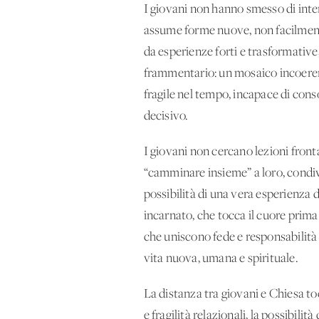
I giovani non hanno smesso di interro
assume forme nuove, non facilmente r
da esperienze forti e trasformative
frammentario: un mosaico incoerent
fragile nel tempo, incapace di conso
decisivo.
I giovani non cercano lezioni fronta
“camminare insieme” a loro, condivid
possibilità di una vera esperienza
incarnato, che tocca il cuore prima 
che uniscono fede e responsabilità 
vita nuova, umana e spirituale.
La distanza tra giovani e Chiesa to
e fragilità relazionali, la possibil