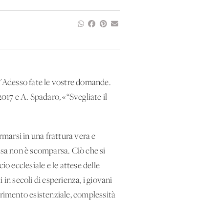
 "Adesso fate le vostre domande.
17 e A. Spadaro, «“Svegliate il
rmarsi in una frattura vera e
iosa non è scomparsa. Ciò che si
o ecclesiale e le attese delle
in secoli di esperienza, i giovani
rrimento esistenziale, complessità