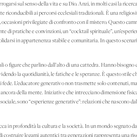
garsi sul senso della vita e su Dio. Anzi, in molti casi la ricerca
iconducibili ai percorsi ecclesiali tradizionali. È una religiosi
, occasioni privilegiate di confronto con il mistero. Questo camm
e di pratiche e convinzioni, un “cocktail spirituale”, un’esperi
lidarsi in appartenenza stabile e comunitaria. In questo scenario,
li o figure che parlino dall’alto di una cattedra. Hanno bisogno d
endo la quotidianità, le fatiche e le speranze. È questo stile ch
 di fede. L’educatore generativo non trasmette solo contenuti, m
ancora della mente. Iniziative che intrecciano dimensione fisica e
sociale, sono “esperienze generative”: relazioni che nascono dal
cca in profondità la cultura e la società. In un mondo segnato d
ità di costruire legami autentici tra generazioni rappresenta una ri