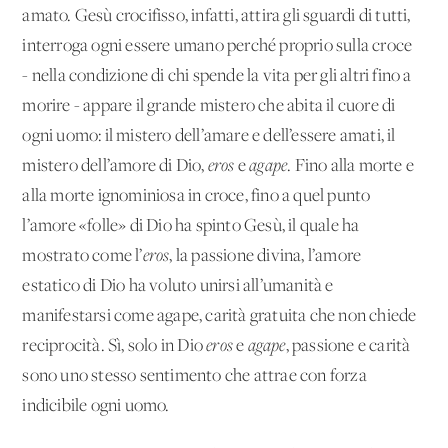
amato. Gesù crocifisso, infatti, attira gli sguardi di tutti,
interroga ogni essere umano perché proprio sulla croce
- nella condizione di chi spende la vita per gli altri fino a
morire - appare il grande mistero che abita il cuore di
ogni uomo: il mistero dell’amare e dell’essere amati, il
mistero dell’amore di Dio,
eros
e
agape
. Fino alla morte e
alla morte ignominiosa in croce, fino a quel punto
l’amore «folle» di Dio ha spinto Gesù, il quale ha
mostrato come l’
eros
, la passione divina, l’amore
estatico di Dio ha voluto unirsi all’umanità e
manifestarsi come agape, carità gratuita che non chiede
reciprocità. Sì, solo in Dio
eros
e
agape
, passione e carità
sono uno stesso sentimento che attrae con forza
indicibile ogni uomo.