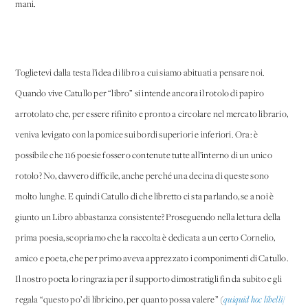
mani.
Toglietevi dalla testa l’idea di libro a cui siamo abituati a pensare noi.
Quando vive Catullo per “libro” si intende ancora il rotolo di papiro
arrotolato che, per essere rifinito e pronto a circolare nel mercato librario,
veniva levigato con la pomice sui bordi superiori e inferiori. Ora: è
possibile che 116 poesie fossero contenute tutte all’interno di un unico
rotolo? No, davvero difficile, anche perché una decina di queste sono
molto lunghe. E quindi Catullo di che libretto ci sta parlando, se a noi è
giunto un Libro abbastanza consistente? Proseguendo nella lettura della
prima poesia, scopriamo che la raccolta è dedicata a un certo Cornelio,
amico e poeta, che per primo aveva apprezzato i componimenti di Catullo.
Il nostro poeta lo ringrazia per il supporto dimostratigli fin da subito e gli
regala “questo po’ di libricino, per quanto possa valere” (
quiquid hoc libelli/