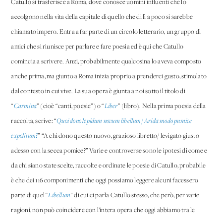
Catullo si trasferisce a Roma, dove conosce uomini influenti che lo
accolgono nella vita della capitale di quello che di lì a poco si sarebbe
chiamato impero. Entra a far parte di un circolo letterario, un gruppo di
amici che si riunisce per parlare e fare poesia ed è qui che Catullo
comincia a scrivere. Anzi, probabilmente qualcosina lo aveva composto
anche prima, ma giunto a Roma inizia proprio a prenderci gusto, stimolato
dal contesto in cui vive. La sua opera è giunta a noi sotto il titolo di
“
Carmina
” (cioè “canti, poesie”) o “
Liber
” (libro). Nella prima poesia della
raccolta, scrive: “
Quoi dono lepidum novum libellum/ Arida modo pumice
expolitum?
” “A chi dono questo nuovo, grazioso libretto/ levigato giusto
adesso con la secca pomice?” Varie e controverse sono le ipotesi di come e
da chi siano state scelte, raccolte e ordinate le poesie di Catullo, probabile
è che dei 116 componimenti che oggi possiamo leggere alcuni facessero
parte di quel “
Libellum
” di cui ci parla Catullo stesso, che però, per varie
ragioni, non può coincidere con l’intera opera che oggi abbiamo tra le