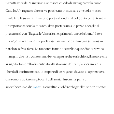
Zanotti, voce dei “Pinguini”, e adesso vi chiedo di immaginarvelo come
Catullo. Un ragazzo che scrive poesie, ma in musica, e che della musica
vuole fare la sua vita. E la vita lo porta a Londra, al colloquio per entrare in
un’importante scuola di canto: deve portare un suo pezzo e sceglie di
presentarsi con “Bagatelle”. Inserita nel primo album della band “Il re è
nudo”, è una canzone che parla essenzialmente d’amore, ma senza usare
paroloni o frasi fatte. Lo racconta in modo semplice, quotidiano; rievoca
immagini che tutti conosciamo bene: la porta che scricchiola, il motore che
si ingolfa, l’ombrello dimenticato alla stazione del tram, la speranza e la
libertà di due innamorati, lo stupore di un ragazzo davanti alla primavera
che sembra abitare negli occhi dell’amata. Insomma, parla di
sciocchezzuole, di “
nugae
”. E cos’altro vuol dire “bagatelle” se non questo?