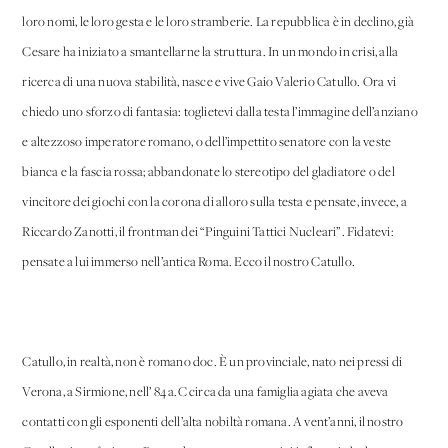
loro nomi, le loro gesta e le loro stramberie. La repubblica è in declino, già
Cesare ha iniziato a smantellarne la struttura. In un mondo in crisi, alla
ricerca di una nuova stabilità, nasce e vive Gaio Valerio Catullo. Ora vi
chiedo uno sforzo di fantasia: toglietevi dalla testa l’immagine dell’anziano
e altezzoso imperatore romano, o dell’impettito senatore con la veste
bianca e la fascia rossa; abbandonate lo stereotipo del gladiatore o del
vincitore dei giochi con la corona di alloro sulla testa e pensate, invece, a
Riccardo Zanotti, il frontman dei “Pinguini Tattici Nucleari”. Fidatevi:
pensate a lui immerso nell’antica Roma. Ecco il nostro Catullo.
Catullo, in realtà, non è romano doc. È un provinciale, nato nei pressi di
Verona, a Sirmione, nell’ 84 a.C circa da una famiglia agiata che aveva
contatti con gli esponenti dell’alta nobiltà romana. A vent’anni, il nostro