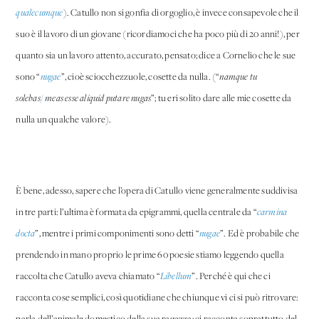
qualecumque
). Catullo non si gonfia di orgoglio, è invece consapevole che il
suo è il lavoro di un giovane (ricordiamoci che ha poco più di 20 anni!), per
quanto sia un lavoro attento, accurato, pensato; dice a Cornelio che le sue
sono “
nugae
”, cioè sciocchezzuole, cosette da nulla. (“
namque tu
solebas
/
meas esse aliquid putare nugas
”; tu eri solito dare alle mie cosette da
nulla un qualche valore).
È bene, adesso, sapere che l’opera di Catullo viene generalmente suddivisa
in tre parti: l’ultima è formata da epigrammi, quella centrale da “
carmina
docta
”, mentre i primi componimenti sono detti “
nugae
”. Ed è probabile che
prendendo in mano proprio le prime 60 poesie stiamo leggendo quella
raccolta che Catullo aveva chiamato “
Libellum
”. Perché è qui che ci
racconta cose semplici, così quotidiane che chiunque vi ci si può ritrovare: