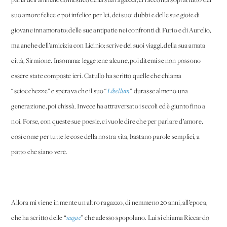
parla dell’animale domestico della sua ragazza; ci racconta soprattutto del
suo amore felice e poi infelice per lei, dei suoi dubbi e delle sue gioie di
giovane innamorato; delle sue antipatie nei confronti di Furio e di Aurelio,
ma anche dell’amicizia con Licinio; scrive dei suoi viaggi, della sua amata
città, Sirmione. Insomma: leggetene alcune, poi ditemi se non possono
essere state composte ieri. Catullo ha scritto quelle che chiama
“sciocchezze” e sperava che il suo “
Libellum
” durasse almeno una
generazione, poi chissà. Invece ha attraversato i secoli ed è giunto fino a
noi. Forse, con queste sue poesie, ci vuole dire che per parlare d’amore,
così come per tutte le cose della nostra vita, bastano parole semplici, a
patto che siano vere.
Allora mi viene in mente un altro ragazzo, di nemmeno 20 anni, all’epoca,
che ha scritto delle “
nugae
” che adesso spopolano. Lui si chiama Riccardo