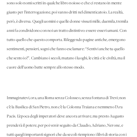
sono solo nomi scritti in qualche libro noioso e che ci restano in mente
giusto per l’interrogazione, poi vanno dritti nel dimenticatoio. La realtà,
però, è diversa. Quegli uomini e quelle donne vissuti mille, duemila, tremila
anni fa condividono con noi un tratto distintivo: essere esseri umani. Con
tutto quello che questo comporta. Rileggendo pagine antiche, emergono
sentimenti, pensieri, sogni che fanno esclamare: “Sentivi anche tu quello
che sento io?”. Cambiano i secoli, mutano i luoghi, le città e le civiltà, ma il
cuore dell’uomo batte sempre allo stesso modo.
Immaginatevi, ora, una Roma senza Colosseo, senza fontana di Trevi; non
c’è la Basilica di San Pietro, non c’è la Colonna Traiana e nemmeno l’Ara
Pacis. L’epoca degli imperatori deve ancora arrivare, ma presto Augusto
prenderà il potere, per poi venir seguito da Claudio, Adriano, Nerone, e
tutti quegli importanti signori che da secoli riempiono i libri di storia con i