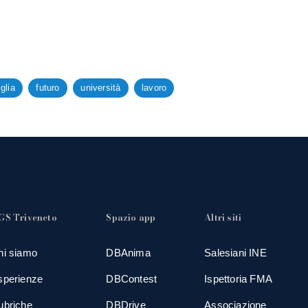
glia
futuro
università
lavoro
GS Triveneto
Spazio app
Altri siti
hi siamo
DBAnima
Salesiani INE
sperienze
DBContest
Ispettoria FMA
ubriche
DBDrive
Associazione