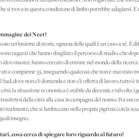
ori si concedono è un lusso rischioso. Non voglio dire che inve
o che si trova in questa condizione di limbo potrebbe adagiarsi. E n
’immagine dei Neet?
t sono un’insieme di storie, ognuna delle quali è un caso a sé. È d
ono ragazzi che hanno sbagliato il percorso di studio, che dopo 
n altro master, hanno cercato di entrare nel mondo della ricerca
vati a compierne 35, inseguendo qualcosa che non è mai stato tro
al Sud, dove non c’è domanda e non c’è offerta di lavoro, tutto è
 crisi, la situazione economica è stabile da decenni, e talvolta i 
 a trasferirsi dalla città alla casa in campagna del nonno. Poi ancor
 realmente, che si lambiccano nella propria pigrizia con la scusa
 quali insegno.
ari, cosa cerca di spiegare loro riguardo al futuro?