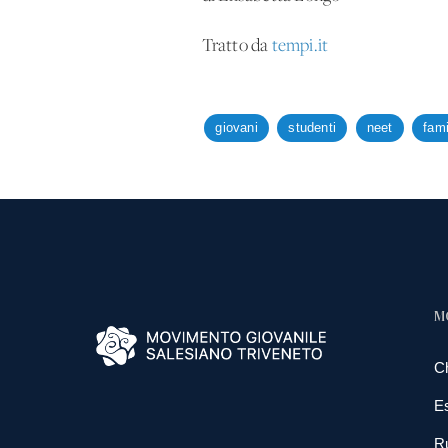
Tratto da
tempi.it
giovani
studenti
neet
fami
M
C
E
R