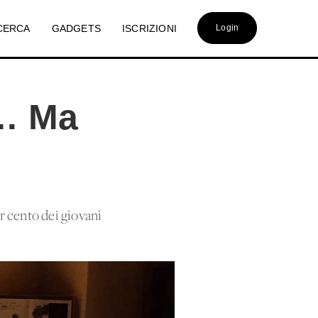
CERCA
GADGETS
ISCRIZIONI
Login
o… Ma
er cento dei giovani