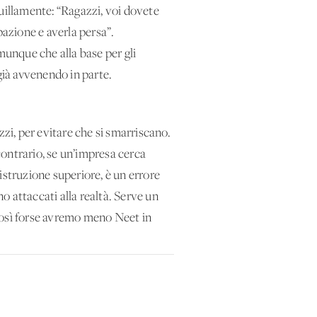
quillamente: “Ragazzi, voi dovete
azione e averla persa”.
omunque che alla base per gli
già avvenendo in parte.
zzi, per evitare che si smarriscano.
 contrario, se un’impresa cerca
istruzione superiore, è un errore
no attaccati alla realtà. Serve un
. Così forse avremo meno Neet in