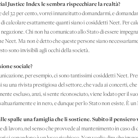
cial Justice Index le sembra rispecchiare la realtà?
del 32 per cento, vorrei innanzitutto domandarmi, e domandarlo 
di calcolare esattamente quanti siano i cosiddetti Neet. Per ca
a negazione. Chi non ha comunicato allo Stato di essere impegnat
ome Neet. Ma non è detto che queste persone siano necessariame
to sono invisibili agli occhi della società.
sione sociale?
icazione, per esempio, ci sono tantissimi cosiddetti Neet. Pren
 su una rivista prestigiosa del settore, che vada ai concerti, che 
mente escluso, anzi, si sente riconosciuto, viene lodato per il s
altuariamente e in nero, e dunque per lo Stato non esiste. È un N
 alle spalle una famiglia che li sostiene. Subito il pensie
re di lavoro, nel senso che provvede al mantenimento in caso di