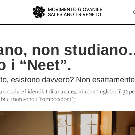
ano, non studian
 i “Neet”.
tto, esistono davvero? Non esattamente
 tracciare l'identikit di una categoria che "ingloba" il 32 p
inibile (non sono i "bamboccioni")