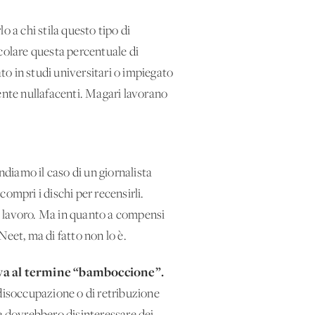
a chi stila questo tipo di
lcolare questa percentuale di
o in studi universitari o impiegato
nte nullafacenti. Magari lavorano
diamo il caso di un giornalista
compri i dischi per recensirli.
uo lavoro. Ma in quanto a compensi
eet, ma di fatto non lo è.
ro va al termine “bamboccione”.
 disoccupazione o di retribuzione