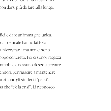
ce dovrebbero disinteressare dei
on darsi più da fare, alla lunga,
ifficile dare un’immagine unica.
la triennale hanno fatto la
 universitaria ma non ci sono
ppo concreto. Poi ci sono i ragazzi
 immobile e nessuno riesce a trovare
genitori, per riuscire a mantenere
a ci sono gli studenti “persi”.
 che “c’è la crisi”. Li riconosco