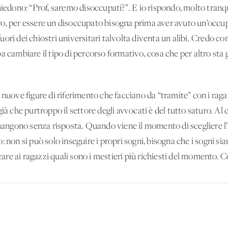
hiedono: “Prof, saremo disoccupati?”. E io rispondo, molto tran
o, per essere un disoccupato bisogna prima aver avuto un’occup
i fuori dei chiostri universitari talvolta diventa un alibi. Credo c
a cambiare il tipo di percorso formativo, cosa che per altro sta 
 nuove figure di riferimento che facciano da “tramite” con i raga
ià che purtroppo il settore degli avvocati è del tutto saturo. Al
imangono senza risposta. Quando viene il momento di scegliere l’
 non si può solo inseguire i propri sogni, bisogna che i sogni sia
dicare ai ragazzi quali sono i mestieri più richiesti del momento