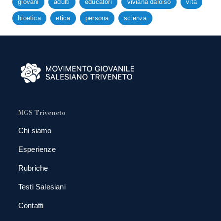
giovani
adulti
educatori
viviana daloiso
vita
bioetica
etica
persona
scienza
MGS Triveneto
Chi siamo
Esperienze
Rubriche
Testi Salesiani
Contatti