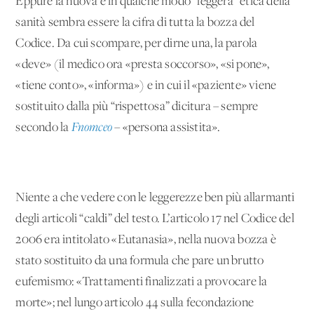
Eppure la nuova e in qualche modo “leggera” etica della
sanità sembra essere la cifra di tutta la bozza del
Codice. Da cui scompare, per dirne una, la parola
«deve» (il medico ora «presta soccorso», «si pone»,
«tiene conto», «informa») e in cui il «paziente» viene
sostituito dalla più “rispettosa” dicitura – sempre
secondo la
Fnomceo
– «persona assistita».
Niente a che vedere con le leggerezze ben più allarmanti
degli articoli “caldi” del testo. L’articolo 17 nel Codice del
2006 era intitolato «Eutanasia», nella nuova bozza è
stato sostituito da una formula che pare un brutto
eufemismo: «Trattamenti finalizzati a provocare la
morte»; nel lungo articolo 44 sulla fecondazione