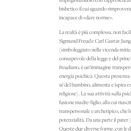
Imprigionandolo con rappresentazion
bisbetico il cui sguardo rimprovera 
incapace di «dare norme».
La realtà è più complessa, non facil
Sigmund Freud e Carl Gustav Jung, al
(simboleggiato nella vicenda mitica
consapevole della legge e del princi
freudiano, è un’immagine transperso
energia psichica. Questa presenza d
sé del bambino, alimenta e ispira e
religiose). La sua attività sulla p
fusione madre-figlio, alla cui riusc
transpersonale e archetipico, che l
potenzialità. Da una parte il pater (
Queste due diverse forme, con le d