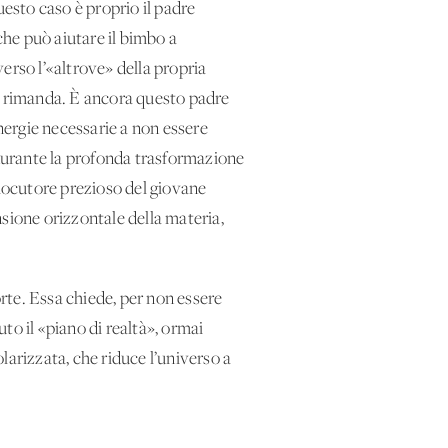
uesto caso è proprio il padre
che può aiutare il bimbo a
verso l’«altrove» della propria
ssa rimanda. È ancora questo padre
energie necessarie a non essere
 durante la profonda trasformazione
rlocutore prezioso del giovane
sione orizzontale della materia,
morte. Essa chiede, per non essere
to il «piano di realtà», ormai
larizzata, che riduce l’universo a