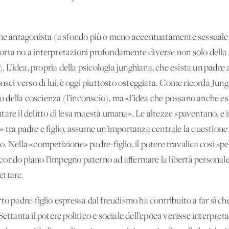
ome antagonista (a sfondo più o meno accentuatamente sessuale) 
rta no a interpretazioni profondamente diverse non solo della f
). L’idea, propria della psicologia junghiana, che esista un padre
onsci verso di lui, è oggi piuttosto osteggiata. Come ricorda Ju
o della coscienza (l’inconscio), ma «l’idea che possano anche esist
are il delitto di lesa maestà umana». Le altezze spaventano, e ir
 tra padre e figlio, assume un’importanza centrale la questione 
. Nella «competizione» padre-figlio, il potere travalica così spe
secondo piano l’impegno paterno ad affermare la libertà personale 
pettare.
to padre-figlio espressa dal freudismo ha contribuito a far sì c
ettanta il potere politico e sociale dell’epoca venisse interpret