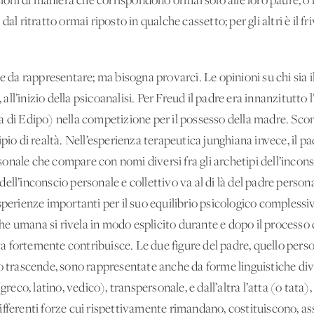
i di maniera che corrispondono ormai solo alle loro paure, o nos
dal ritratto ormai riposto in qualche cassetto; per gli altri è il f
e da rappresentare; ma bisogna provarci. Le opinioni su chi sia il
l’inizio della psicoanalisi. Per Freud il padre era innanzitutto l
 di Edipo) nella competizione per il possesso della madre. Sconf
pio di realtà. Nell’esperienza terapeutica junghiana invece, il padr
nale che compare con nomi diversi fra gli archetipi dell’inconsc
ell’inconscio personale e collettivo va al di là del padre persona
sperienze importanti per il suo equilibrio psicologico complessiv
siche umana si rivela in modo esplicito durante e dopo il processo
ita fortemente contribuisce. Le due figure del padre, quello person
o trascende, sono rappresentate anche da forme linguistiche diver
greco, latino, vedico), transpersonale, e dall’altra l’atta (o tata),
ifferenti forze cui rispettivamente rimandano, costituiscono, as