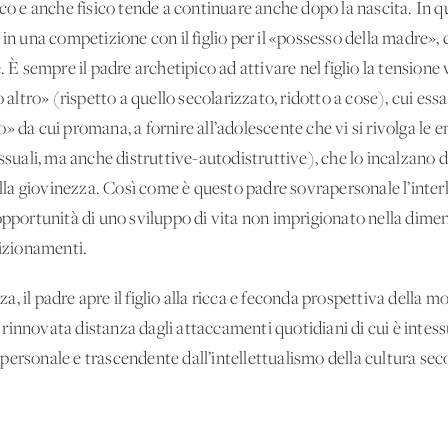
ico e anche fisico tende a continuare anche dopo la nascita. In q
 in una competizione con il figlio per il «possesso della madre», 
. È sempre il padre archetipico ad attivare nel figlio la tensione 
o altro» (rispetto a quello secolarizzato, ridotto a cose), cui e
» da cui promana, a fornire all’adolescente che vi si rivolga le 
essuali, ma anche distruttive-autodistruttive), che lo incalzano
della giovinezza. Così come è questo padre sovrapersonale l’inte
opportunità di uno sviluppo di vita non imprigionato nella dimen
dizionamenti.
nza, il padre apre il figlio alla ricca e feconda prospettiva della 
innovata distanza dagli attaccamenti quotidiani di cui è intessu
ersonale e trascendente dall’intellettualismo della cultura seco