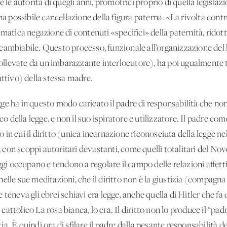
e le autorità di quegli anni, promotrici proprio di quella legislaz
na possibile cancellazione della figura paterna. «La rivolta contro
ematica negazione di contenuti «specifici» della paternità, ridot
cambiabile. Questo processo, funzionale all’organizzazione del l
 (sollevate da un imbarazzante interlocutore), ha poi ugualmente
uttivo) della stessa madre.
egge ha in questo modo caricato il padre di responsabilità che non 
co della legge, e non il suo ispiratore e utilizzatore. Il padre co
in cui il diritto (unica incarnazione riconosciuta della legge ne
e, con scoppi autoritari devastanti, come quelli totalitari del No
ggi occupano e tendono a regolare il campo delle relazioni affetti
elle sue meditazioni, che il diritto non è la giustizia (compagna 
eneva gli ebrei schiavi era legge, anche quella di Hitler che fa de
ttolico La rosa bianca, lo era. Il diritto non lo produce il “padr
. È quindi ora di sfilare il padre dalla pesante responsabilità d