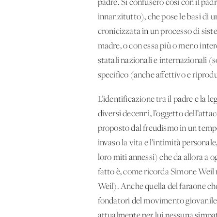
padre. Si confusero così con il padr
innanzitutto), che pose le basi di u
cronicizzata in un processo di sist
madre, o con essa più o meno inter
statali nazionali e internazionali
specifico (anche affettivo e riprod
L’identificazione tra il padre e la l
diversi decenni, l’oggetto dell’attac
proposto dal freudismo in un tempo 
invaso la vita e l’intimità personal
loro miti annessi) che da allora a o
fatto è, come ricorda Simone Weil n
Weil). Anche quella del faraone che t
fondatori del movimento giovanile ca
attualmente per lui nessuna simpatia