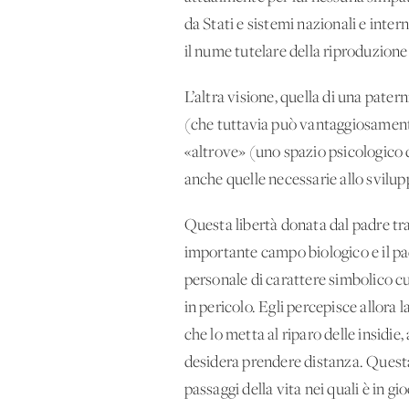
da Stati e sistemi nazionali e inter
il nume tutelare della riproduzione
L’altra visione, quella di una pater
(che tuttavia può vantaggiosamente 
«altrove» (uno spazio psicologico d
anche quelle necessarie allo svilupp
Questa libertà donata dal padre tr
importante campo biologico e il pad
personale di carattere simbolico cui
in pericolo. Egli percepisce allora 
che lo metta al riparo delle insidie
desidera prendere distanza. Questa
passaggi della vita nei quali è in gi