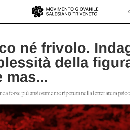
co né frivolo. Inda
lessità della figur
e mas...
anda forse più ansiosamente ripetuta nella letteratura ps