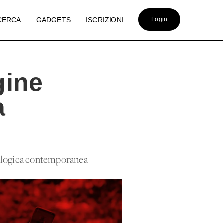
CERCA
GADGETS
ISCRIZIONI
Login
gine
a
icologica contemporanea