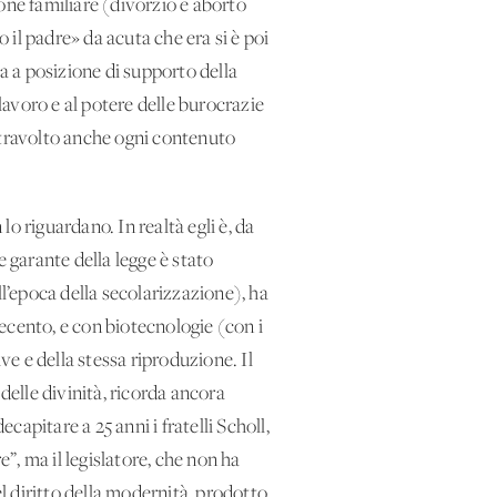
ione familiare (divorzio e aborto
 il padre» da acuta che era si è poi
ta a posizione di supporto della
avoro e al potere delle burocrazie
 travolto anche ogni contenuto
lo riguardano. In realtà egli è, da
me garante della legge è stato
ll’epoca della secolarizzazione), ha
vecento, e con biotecnologie (con i
ve e della stessa riproduzione. Il
delle divinità, ricorda ancora
capitare a 25 anni i fratelli Scholl,
e”, ma il legislatore, che non ha
el diritto della modernità, prodotto