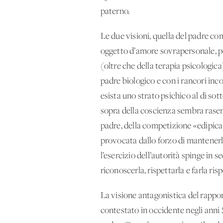
paterno.
Le due visioni, quella del padre c
oggetto d’amore sovrapersonale, po
(oltre che della terapia psicologica
padre biologico e con i rancori inc
esista uno strato psichico al di sott
sopra della coscienza sembra rasent
padre, della competizione «edipica»
provocata dallo forzo di mantenerlo
l’esercizio dell’autorità spinge in 
riconoscerla, rispettarla e farla ris
La visione antagonistica del rappor
contestato in occidente negli anni S