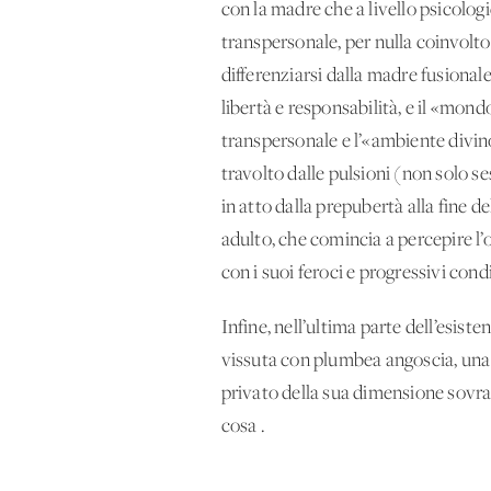
con la madre che a livello psicolog
transpersonale, per nulla coinvolto
differenziarsi dalla madre fusionale
libertà e responsabilità, e il «mond
transpersonale e l’«ambiente divino
travolto dalle pulsioni (non solo s
in atto dalla prepubertà alla fine 
adulto, che comincia a percepire l’
con i suoi feroci e progressivi con
Infine, nell’ultima parte dell’esiste
vissuta con plumbea angoscia, una r
privato della sua dimensione sovrap
cosa .