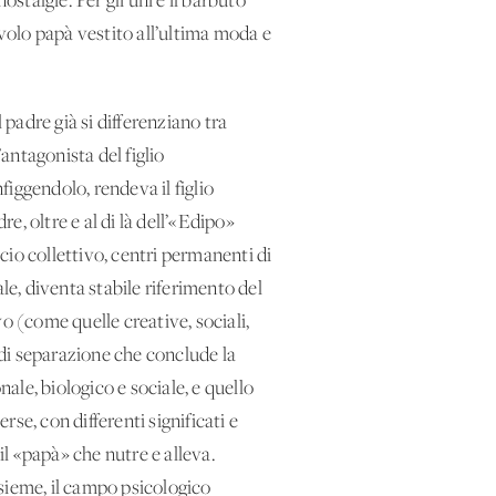
talgie. Per gli uni è il barbuto
rivolo papà vestito all’ultima moda e
 padre già si differenziano tra
’antagonista del figlio
iggendolo, rendeva il figlio
e, oltre e al di là dell’«Edipo»
io collettivo, centri permanenti di
le, diventa stabile riferimento del
o (come quelle creative, sociali,
 di separazione che conclude la
ale, biologico e sociale, e quello
se, con differenti significati e
 il «papà» che nutre e alleva.
sieme, il campo psicologico