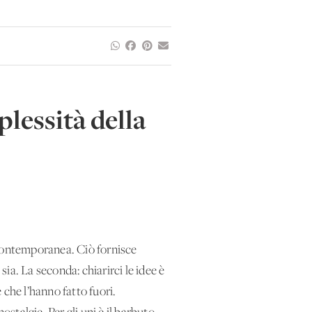
plessità della
 contemporanea. Ciò fornisce
ia. La seconda: chiarirci le idee è
che l’hanno fatto fuori.