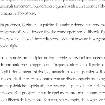
nazionali fortemente burocratici e quindi ostili a un’autentica li
 umana in laboratorio.
nità profonda, iscritta nella psiche di uomini e donne, e autonoma
ispirarvisi), vede invece il padre come operatore di libertà. Egl
iverso da quello dell’immediatezza), dove si trovano le sorgenti 
o del figlio.
anspersonale e archetipico attiva energie e direzioni non necess
re naturale che lo rappresenta. In questo altro senso il padre è 
 egli istintivamente si rivolge, innanzitutto con il pensiero e il
la necessità di entrare in contatto con un diverso spazio psicologi
, anche psichiche e spirituali, che avverte sul piano della realtà
 necessità si può presentare in ogni momento, ma sicuramente s
oco la libertà della persona. Si tratta, per esempio, del bisogno inf