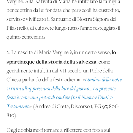
Vergine. Alla Natività di Maria ha intitolato la famiglia
benedettina da lui fondata che per secoli ha custodito,
servito e vivificato il Santuario di Nostra Signora del
Pilastrello, di cui avete lungo tutto l’anno festeggiato il
quinto centenario.
lo
2. La nascita di Maria Vergine è, in un certo senso,
spartiacque della storia della salvezza
, come
genialmente intuì, fin dal VII secolo, un Padre della
Chiesa parlando della festa odierna: «
L’ombra della notte
si ritira all’appressarsi della luce del giorno… La presente
festa è come una pietra di confine fra il Nuovo e l’Antico
Testamento
» (Andrea di Creta, Discorso 1; PG 97, 806-
810).
Oggi dobbiamo ritornare a riflettere con forza sul