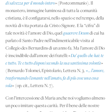
di salvezza per il mondo intero
» (Postcommunio). Il
monastero, immagine luminosa di tutta la comunità
cristiana, è il configurarsi, nello spazio e nel tempo, della
novità di vita portata da Cristo Signore. E la “cifra” di
tale novità è l’amore di Dio, quel
quaerere Deum
di cui ha
parlato il Santo Padre nell’indimenticabile visita al
Collegio des Bernardins di un anno fa. Ma l’amore di Dio
è inscindibile dall’amore dei fratelli: «
Da’ quello che hai: te
e tutto. Te e tutto disponi secondo la sua santissima volontà
»
(Bernardo Tolomei, Epistolario, Lettera N. 3.
«… l’amore,
trasformando l’amante nell’amato, fa di più cose una cosa
sola
» (op. cit., Lettera N. 7).
Con l’intercessione di Maria anche noi vogliamo almeno
un poco imitare questa carità. Per il bene delle nostre