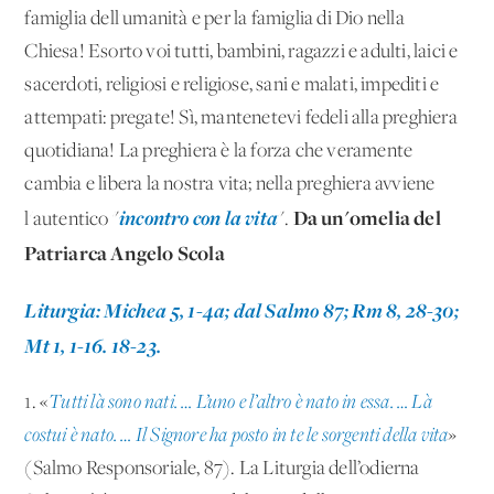
famiglia dell'umanità e per la famiglia di Dio nella
Chiesa! Esorto voi tutti, bambini, ragazzi e adulti, laici e
sacerdoti, religiosi e religiose, sani e malati, impediti e
attempati: pregate! Sì, mantenetevi fedeli alla preghiera
quotidiana! La preghiera è la forza che veramente
cambia e libera la nostra vita; nella preghiera avviene
incontro con la vita
Da un'omelia del
l'autentico "
".
Patriarca Angelo Scola
Liturgia: Michea 5, 1-4a; dal Salmo 87; Rm 8, 28-30;
Mt 1, 1-16. 18-23.
1. «
Tutti là sono nati. … L’uno e l’altro è nato in essa. … Là
costui è nato. … Il Signore ha posto in te le sorgenti della vita
»
(Salmo Responsoriale, 87). La Liturgia dell’odierna