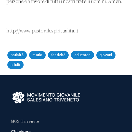
persone e a favore di tutti i nostri fratelli uomini. Amen.
http://www.pastoralespiritualita.it
natività
maria
festività
educatori
giovani
adulti
MGS Triveneto
Chi siamo