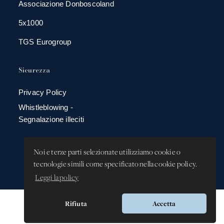
Associazione Donboscoland
5x1000
TGS Eurogroup
Sicurezza
Privacy Policy
Whistleblowing -
Segnalazione illeciti
Noi e terze parti selezionate utilizziamo cookie o
tecnologie simili come specificato nella cookie policy.
Leggi la policy
Rifiuta
Accetta
Versione app: 3.64.2 (18ea8745)