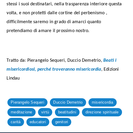
stessi i suoi destinatari, nella trasparenza interiore questa
volta, e non protetti dalle cortine del perbenismo ,
difficilmente saremo in grado di amarci quanto
pretendiamo di amare il prossimo nostro.
Tratto da: Pierangelo Sequeri, Duccio Demetrio,
Beati i
misericordiosi, perché troveranno misericordia
, Edizioni
Lindau
Pierangelo Sequeri
Duccio Demetrio
misericordia
meditazione
virtù
beatitudini
direzione spirituale
carità
educatori
genitori