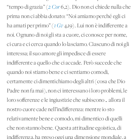
“tempo di grazia” (
2 Cor
6,2). Dio non ci chiede nulla che
prima non ci abbia donato: “Noi amiamo perché egli ci
ha amati per primo” (
1 Gv
4,19). Lui non è indifferente a
noi. Ognuno di noi gli sta a cuore, ci conosce per nome,
ci cura e ci cerca quando lo lasciamo. Ciascuno di noi gli
interessa; il suo amore gli impedisce di essere
indifferente a quello che ci accade. Però succede che
quando noi stiamo bene e ci sentiamo comodi,
certamente ci dimentichiamo degli altri (cosa che Dio
Padre non fa mai), non ci interessano i loro problemi, le
loro sofferenze e le ingiustizie che subiscono… allora il
nostro cuore cade nell’indifferenza: mentre io sto
relativamente bene e comodo, mi dimentico di quelli
che non stanno bene. Questa attitudine egoistica, di
indifferenza, ha preso oggi una dimensione mondiale, a