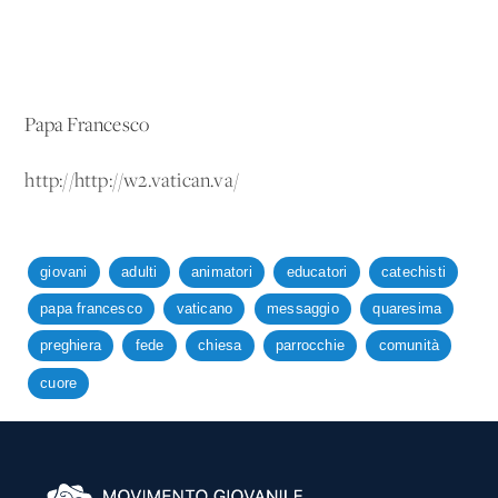
Papa Francesco
http://http://w2.vatican.va/
giovani
adulti
animatori
educatori
catechisti
papa francesco
vaticano
messaggio
quaresima
preghiera
fede
chiesa
parrocchie
comunità
cuore