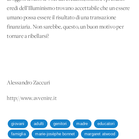
eredi dell’Illuminismo trovano accettabile che un essere
umano possa essere il risultato di una transazione
finanziaria. Non sarebbe, questo, un buon motivo per
tornare a ribellarsi?
Alessandro Zaccuri
http://www.avvenire.it
giovani
adulti
genitori
madre
educatori
famiglia
marie-josèphe bonnet
margaret atwood