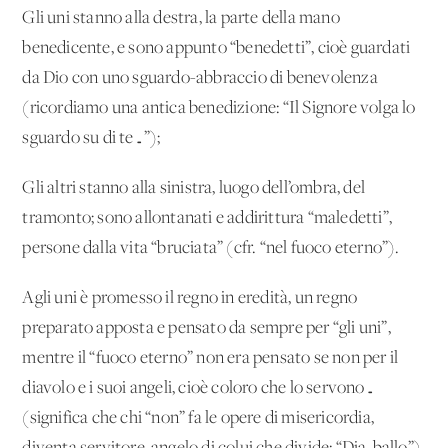
Gli uni stanno alla destra, la parte della mano
benedicente, e sono appunto “benedetti”, cioè guardati
da Dio con uno sguardo-abbraccio di benevolenza
(ricordiamo una antica benedizione: “Il Signore volga lo
sguardo su di te…”);
Gli altri stanno alla sinistra, luogo dell’ombra, del
tramonto; sono allontanati e addirittura “maledetti”,
persone dalla vita “bruciata” (cfr. “nel fuoco eterno”).
Agli uni è promesso il regno in eredità, un regno
preparato apposta e pensato da sempre per “gli uni”,
mentre il “fuoco eterno” non era pensato se non per il
diavolo e i suoi angeli, cioè coloro che lo servono…
(significa che chi “non” fa le opere di misericordia,