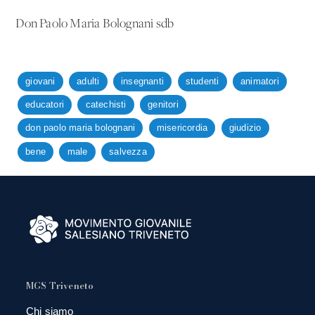
Don Paolo Maria Bolognani sdb
giovani
adulti
insegnanti
studenti
animatori
educatori
catechisti
genitori
don paolo maria bolognani
misericordia
giudizio
bene
male
salvezza
MGS Triveneto
Chi siamo