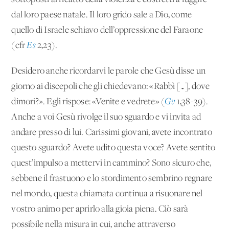
dal loro paese natale. Il loro grido sale a Dio, come
quello di Israele schiavo dell’oppressione del Faraone
(cfr
Es
2,23).
Desidero anche ricordarvi le parole che Gesù disse un
giorno ai discepoli che gli chiedevano: «Rabbì […], dove
dimori?». Egli rispose: «Venite e vedrete» (
Gv
1,38-39).
Anche a voi Gesù rivolge il suo sguardo e vi invita ad
andare presso di lui. Carissimi giovani, avete incontrato
questo sguardo? Avete udito questa voce? Avete sentito
quest’impulso a mettervi in cammino? Sono sicuro che,
sebbene il frastuono e lo stordimento sembrino regnare
nel mondo, questa chiamata continua a risuonare nel
vostro animo per aprirlo alla gioia piena. Ciò sarà
possibile nella misura in cui, anche attraverso