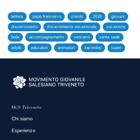
lettera
papa francesco
sinodo
2018
giovani
discernimento
discernimento vocazionale
vocazione
fede
accompagnamento
vaticano
santa sede
adulti
educatori
animatori
sacerdoti
suore
MGS Triveneto
Chi siamo
Esperienze