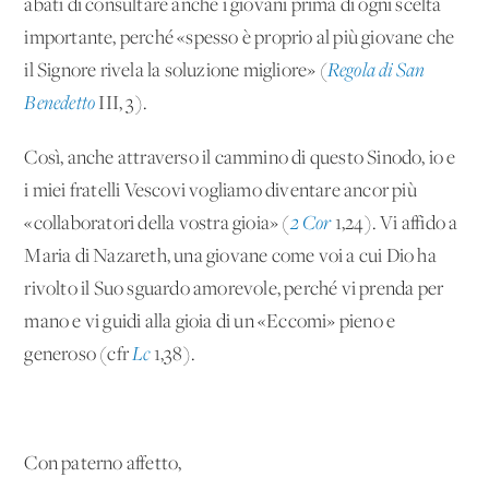
abati di consultare anche i giovani prima di ogni scelta
importante, perché «spesso è proprio al più giovane che
il Signore rivela la soluzione migliore» (
Regola di San
Benedetto
III, 3).
Così, anche attraverso il cammino di questo Sinodo, io e
i miei fratelli Vescovi vogliamo diventare ancor più
«collaboratori della vostra gioia» (
2 Cor
1,24). Vi affido a
Maria di Nazareth, una giovane come voi a cui Dio ha
rivolto il Suo sguardo amorevole, perché vi prenda per
mano e vi guidi alla gioia di un «Eccomi» pieno e
generoso (cfr
Lc
1,38).
Con paterno affetto,