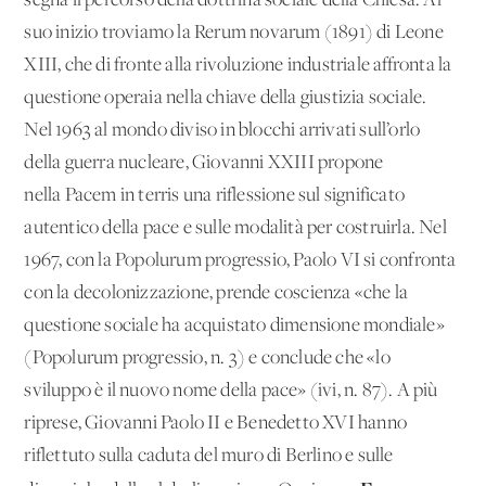
segna il percorso della dottrina sociale della Chiesa. Al
suo inizio troviamo la Rerum novarum (1891) di Leone
XIII, che di fronte alla rivoluzione industriale affronta la
questione operaia nella chiave della giustizia sociale.
Nel 1963 al mondo diviso in blocchi arrivati sull’orlo
della guerra nucleare, Giovanni XXIII propone
nella Pacem in terris una riflessione sul significato
autentico della pace e sulle modalità per costruirla. Nel
1967, con la Popolurum progressio, Paolo VI si confronta
con la decolonizzazione, prende coscienza «che la
questione sociale ha acquistato dimensione mondiale»
(Popolurum progressio, n. 3) e conclude che «lo
sviluppo è il nuovo nome della pace» (ivi, n. 87). A più
riprese, Giovanni Paolo II e Benedetto XVI hanno
riflettuto sulla caduta del muro di Berlino e sulle