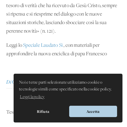
tesoro di verità che ha ricevuto da Gesù Cristo, sempre
si ripensa e si riesprime nel dialogo con le nuove
situazioni storiche, lasciando sbocciare così la sua
perenne novità» (n. 121).
Leggi lo
Speciale Laudato Si'
, con materiali per
approfondire la nuova enciclica di papa Francesco
Di Giacomo Costa e Paolo Foglizzo
Noi e terze parti selezionate utilizziamo cookie o
tecnologie simili come specificato nella cookie policy.
Leggi la policy
Rifiuta
Accetta
Testo tratto da
aggiornamentisociali.it