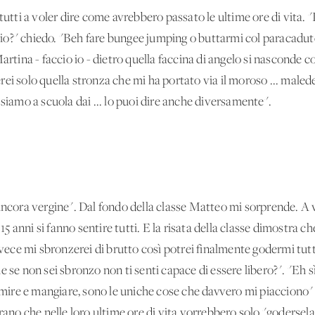
tutti a voler dire come avrebbero passato le ultime ore di vita. "I
?" chiedo. "Beh fare bungee jumping o buttarmi col paracadute .
artina - faccio io - dietro quella faccina di angelo si nasconde co
i solo quella stronza che mi ha portato via il moroso ... maledet
 siamo a scuola dai ... lo puoi dire anche diversamente".
 ancora vergine". Dal fondo della classe Matteo mi sorprende. 
anni si fanno sentire tutti. E la risata della classe dimostra ch
invece mi sbronzerei di brutto così potrei finalmente godermi tut
 se non sei sbronzo non ti senti capace di essere libero?". "Eh sì, 
ormire e mangiare, sono le uniche cose che davvero mi piacciono
rano che nelle loro ultime ore di vita vorrebbero solo "godersela