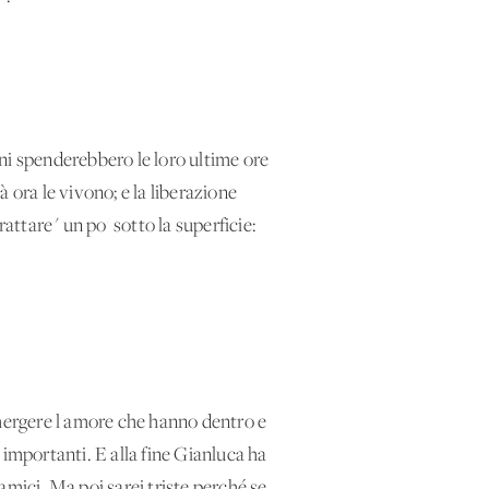
anni spenderebbero le loro ultime ore
à ora le vivono; e la liberazione
attare" un po' sotto la superficie:
emergere l'amore che hanno dentro e
 importanti. E alla fine Gianluca ha
 amici. Ma poi sarei triste perché se