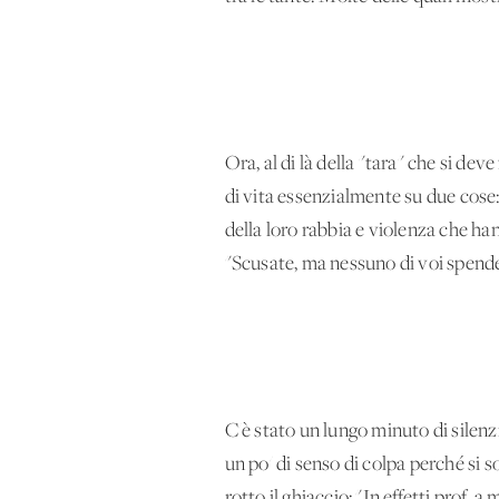
Ora, al di là della "tara" che si de
di vita essenzialmente su due cose: l
della loro rabbia e violenza che han
"Scusate, ma nessuno di voi spende
C'è stato un lungo minuto di silen
un po' di senso di colpa perché si 
rotto il ghiaccio: "In effetti prof.