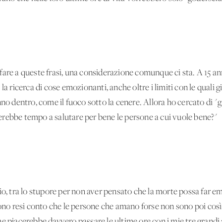
ve fare a queste frasi, una considerazione comunque ci sta. A 15 
a ricerca di cose emozionanti, anche oltre i limiti con le quali gi
no dentro, come il fuoco sotto la cenere. Allora ho cercato di "gr
rebbe tempo a salutare per bene le persone a cui vuole bene?"
zio, tra lo stupore per non aver pensato che la morte possa far 
sono resi conto che le persone che amano forse non sono poi così
 a me piacerebbe davvero passare le ultime ore con i mie tre grandi