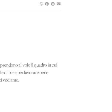
prendono al volo il quadro in cui
ole di base per lavorare bene
 ci vediamo.