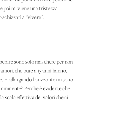
e poi mi viene una tristezza
 schizzati a "vivere".
a liberare sono solo maschere per non
i amori, che pure a 15 anni hanno,
re. E, allargando l'orizzonte mi sono
e imminente? Perché è evidente che
a scala effettiva dei valori che ci