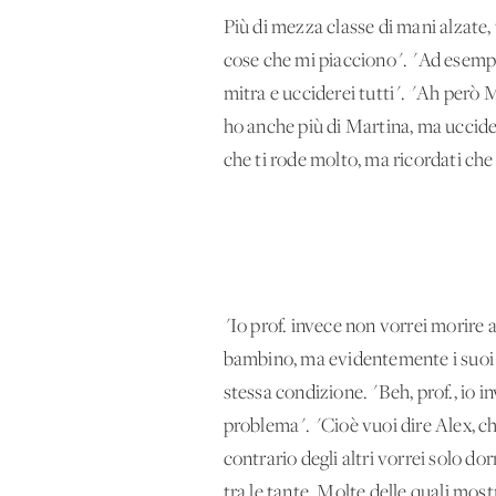
Più di mezza classe di mani alzate, 
cose che mi piacciono". "Ad esempio
mitra e ucciderei tutti". "Ah però M
ho anche più di Martina, ma uccidere
che ti rode molto, ma ricordati che
"Io prof. invece non vorrei morire
bambino, ma evidentemente i suoi 15 
stessa condizione. "Beh, prof., io 
problema". "Cioè vuoi dire Alex, che
contrario degli altri vorrei solo d
tra le tante. Molte delle quali most