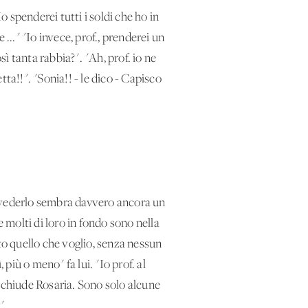
o spenderei tutti i soldi che ho in
.." "Io invece, prof., prenderei un
sì tanta rabbia?". "Ah, prof. io ne
ta!!". "Sonia!! - le dico - Capisco
A vederlo sembra davvero ancora un
e molti di loro in fondo sono nella
to quello che voglio, senza nessun
più o meno" fa lui. "Io prof. al
" chiude Rosaria. Sono solo alcune
".