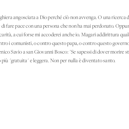
eghiera angosciata a Dio perché ciò non avvenga. O una ricerca d
e di fare pace con una persona che non ha mai perdonato. Oppure 
i carità, a cui forse mi accoderei anche io. Magari addirittura q
ntro i comunisti, o contro questo papa, o contro questo govern
nico Savio a san Giovanni Bosco: "Se sapessi di dover morire st
 più "gratuita" e leggera. Non per nulla è diventato santo.