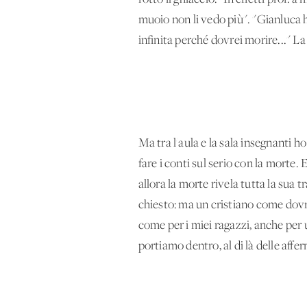
muoio non li vedo più". "Gianluca h
infinita perché dovrei morire..." La
Ma tra l'aula e la sala insegnanti h
fare i conti sul serio con la morte.
allora la morte rivela tutta la sua 
chiesto: ma un cristiano come dovr
come per i miei ragazzi, anche per un
portiamo dentro, al di là delle affe