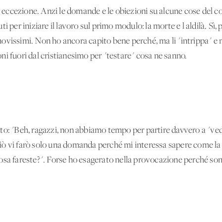
eccezione. Anzi le domande e le obiezioni su alcune cose del c
i per iniziare il lavoro sul primo modulo: la morte e l'aldilà. Sì
i novissimi. Non ho ancora capito bene perché, ma li "intrippa" e
i fuori dal cristianesimo per "testare" cosa ne sanno.
to: "Beh, ragazzi, non abbiamo tempo per partire davvero a "ve
erciò vi farò solo una domanda perché mi interessa sapere come la
osa fareste?". Forse ho esagerato nella provocazione perché son