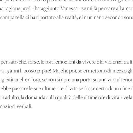
a ragione prof. - ha aggiunto Vanessa - se mi fa pensare all'amor
 campanella ci ha riportato alla realtà, e in un nano secondo sono
o pensato che, forse, le forti emozioni da vivere e la violenza d
 E a 15 anni li posso capire! Ma che poi, se ci mettono di mezzo gl
tragicità anche a loro, se non si apre una porta su una vita ulterio
ebbe passare le sue ultime ore di vita se fosse certo di una fin
 adulto, la domanda sulla qualità delle ultime ore di vita rivela l
rmazioni verbali.