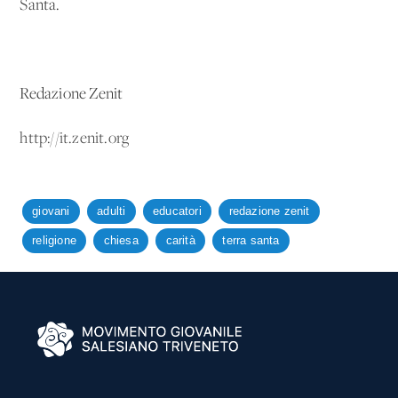
Santa.
Redazione Zenit
http://it.zenit.org
giovani
adulti
educatori
redazione zenit
religione
chiesa
carità
terra santa