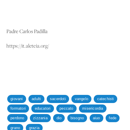
Padre Carlos Padilla
https://it.aleteia.org/
giovani
adulti
sacerdoti
vangelo
catechisti
formatori
educatori
peccato
misericordia
perdono
zizzania
dio
bisogno
aiuo
fede
grano
grazia