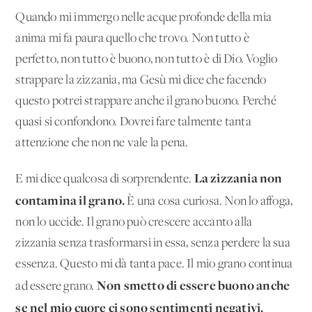
Quando mi immergo nelle acque profonde della mia
anima mi fa paura quello che trovo. Non tutto è
perfetto, non tutto è buono, non tutto è di Dio. Voglio
strappare la zizzania, ma Gesù mi dice che facendo
questo potrei strappare anche il grano buono. Perché
quasi si confondono. Dovrei fare talmente tanta
attenzione che non ne vale la pena.
La zizzania non
E mi dice qualcosa di sorprendente.
contamina il grano.
È una cosa curiosa. Non lo affoga,
non lo uccide. Il grano può crescere accanto alla
zizzania senza trasformarsi in essa, senza perdere la sua
essenza. Questo mi dà tanta pace. Il mio grano continua
Non smetto di essere buono anche
ad essere grano.
se nel mio cuore ci sono sentimenti negativi.