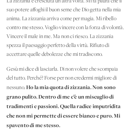
La zizzania è cresciuta un’altra volta. Mi fa paura che il
suo potere affoghi il buon seme che Dio getta nella mia
anima. La zizzania arriva come per magia. Mi ribello
contro me stesso. Voglio vincere con la forza di volontà.
Vincere il male in me. Ma non ci riesco. La zizzania
spezza il paesaggio perfetto della virtù. Rifiuto di
accettare quelle debolezze che mi tradiscono.
Gesù mi dice di lasciarla. Di non volere che scompaia
del tutto. Perché? Forse per non credermi migliore di
Ho la mia quota di zizzania. Non sono
nessuno.
grano pulito. Dentro di me c’è un miscuglio di
tradimenti e passioni. Quella radice imputridita
che non mi permette di essere bianco e puro. Mi
spavento di me stesso.