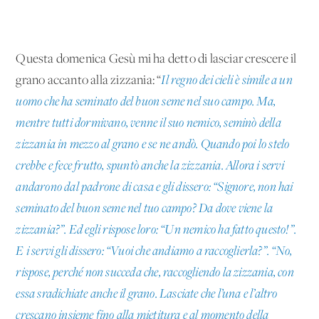
Questa domenica Gesù mi ha detto di lasciar crescere il
grano accanto alla zizzania: “
Il regno dei cieli è simile a un
uomo che ha seminato del buon seme nel suo campo. Ma,
mentre tutti dormivano, venne il suo nemico, seminò della
zizzania in mezzo al grano e se ne andò. Quando poi lo stelo
crebbe e fece frutto, spuntò anche la zizzania. Allora i servi
andarono dal padrone di casa e gli dissero: “Signore, non hai
seminato del buon seme nel tuo campo? Da dove viene la
zizzania?”. Ed egli rispose loro: “Un nemico ha fatto questo!”.
E i servi gli dissero: “Vuoi che andiamo a raccoglierla?”. “No,
rispose, perché non succeda che, raccogliendo la zizzania, con
essa sradichiate anche il grano. Lasciate che l’una e l’altro
crescano insieme fino alla mietitura e al momento della