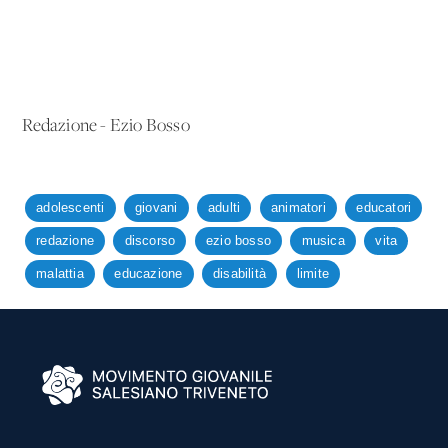
Redazione - Ezio Bosso
adolescenti
giovani
adulti
animatori
educatori
redazione
discorso
ezio bosso
musica
vita
malattia
educazione
disabilità
limite