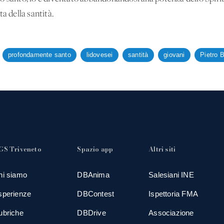
a della santità.
profondamente santo
lidovesei
santità
giovani
Pietro 
GS Triveneto
Spazio app
Altri siti
hi siamo
DBAnima
Salesiani INE
sperienze
DBContest
Ispettoria FMA
ubriche
DBDrive
Associazione