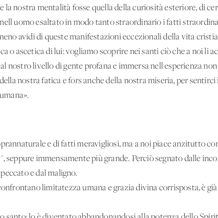
 la nostra mentalità fosse quella della curiosità esteriore, di 
ll'uomo esaltato in modo tanto straordinario i fatti straordinari: 
meno avidi di queste manifestazioni eccezionali della vita cristi
a o ascetica di lui: vogliamo scoprire nei santi ciò che a noi li
re al nostro livello di gente profana e immersa nell'esperienza no
della nostra fatica e fors'anche della nostra miseria, per sentirci
 umana».
rannaturale e di fatti meravigliosi, ma a noi piace anzitutto con
", seppure immensamente più grande. Perciò segnato dalle incom
peccato e dal maligno.
 confrontano limitatezza umana e grazia divina corrisposta, è gi
o santo; lo è diventato abbandonandosi alla potenza dello Spiri