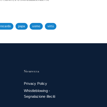
Brocardo
papa
uomo
virtù
Sicurezza
Privacy Policy
Whistleblowing -
Segnalazione illeciti