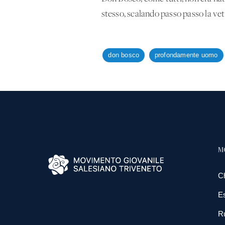
stesso, scalando passo passo la vett
don bosco
profondamente uomo
M
C
E
R