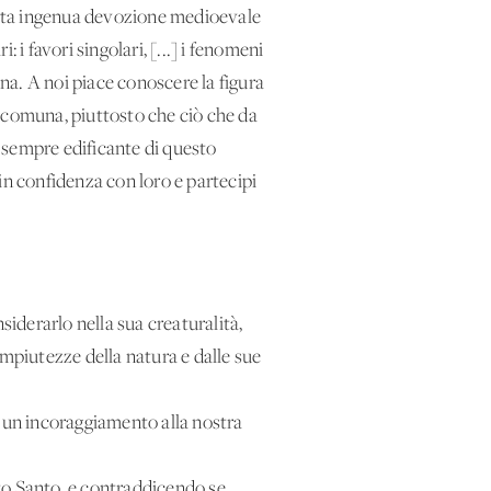
certa ingenua devozione medioevale
i favori singolari, [...] i fenomeni
ana. A noi piace conoscere la figura
 accomuna, piuttosto che ciò che da
n sempre edificante di questo
 in confidenza con loro e partecipi
siderarlo nella sua creaturalità,
piutezze della natura e dalle sue
à un incoraggiamento alla nostra
to Santo, e contraddicendo se