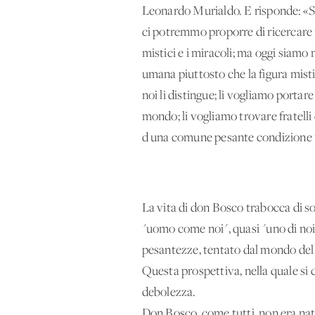
Leonardo Murialdo. E risponde: «Se
ci potremmo proporre di ricercare ne
mistici e i miracoli; ma oggi siamo 
umana piuttosto che la figura mistic
noi li distingue; li vogliamo porta
mondo; li vogliamo trovare fratelli 
d'una comune pesante condizione
La vita di don Bosco trabocca di sop
"uomo come noi", quasi "uno di noi
pesantezze, tentato dal mondo del 
Questa prospettiva, nella quale si
debolezza.
Don Bosco, come tutti, non era nat