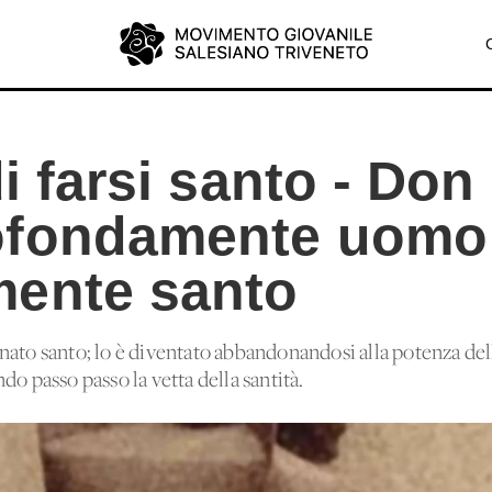
di farsi santo - Don
ofondamente uomo
ente santo
ato santo; lo è diventato abbandonandosi alla potenza dell
do passo passo la vetta della santità.