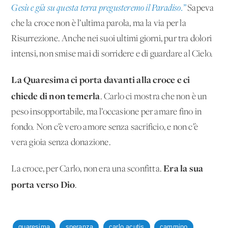
Gesù e già su questa terra pregusteremo il Paradiso.”
Sapeva
che la croce non è l’ultima parola, ma la via per la
Risurrezione. Anche nei suoi ultimi giorni, pur tra dolori
intensi, non smise mai di sorridere e di guardare al Cielo.
La Quaresima ci porta davanti alla croce e ci
chiede di non temerla
. Carlo ci mostra che non è un
peso insopportabile, ma l’occasione per amare fino in
fondo. Non c’è vero amore senza sacrificio, e non c’è
vera gioia senza donazione.
Era la sua
La croce, per Carlo, non era una sconfitta.
porta verso Dio
.
quaresima
speranza
carlo acutis
cammino