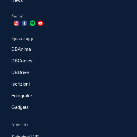
News
Social
Spazio app
DBAnima
DBContest
DBDrive
Iscrizioni
Fotografie
Gadgets
Altri siti
Salesiani INE