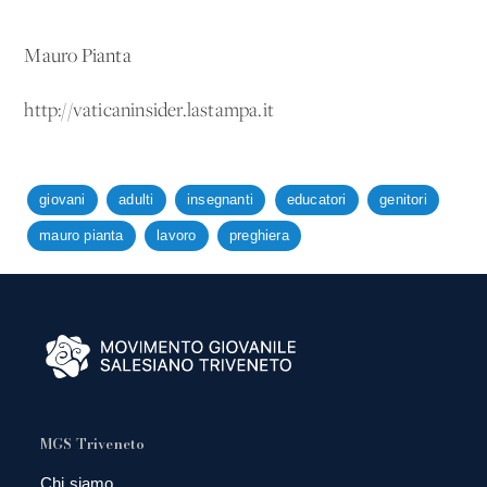
Mauro Pianta
http://vaticaninsider.lastampa.it
giovani
adulti
insegnanti
educatori
genitori
mauro pianta
lavoro
preghiera
MGS Triveneto
Chi siamo