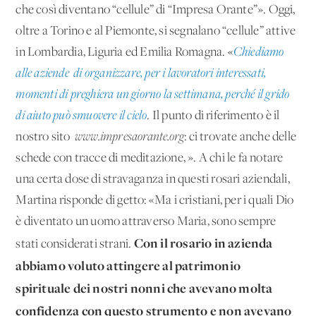
che così diventano “cellule” di “Impresa Orante”». Oggi,
oltre a Torino e al Piemonte, si segnalano “cellule” attive
in Lombardia, Liguria ed Emilia Romagna. «
Chiediamo
alle aziende di organizzare, per i lavoratori interessati,
momenti di preghiera un giorno la settimana, perché il grido
di aiuto può smuovere il cielo
. Il punto di riferimento è il
nostro sito
www.impresaorante.org
: ci trovate anche delle
schede con tracce di meditazione, ». A chi le fa notare
una certa dose di stravaganza in questi rosari aziendali,
Martina risponde di getto: «Ma i cristiani, per i quali Dio
è diventato un uomo attraverso Maria, sono sempre
Con il rosario in azienda
stati considerati strani.
abbiamo voluto attingere al patrimonio
spirituale dei nostri nonni che avevano molta
confidenza con questo strumento e non avevano