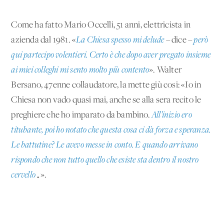
Come ha fatto Mario Occelli, 51 anni, elettricista in
azienda dal 1981. «
La Chiesa spesso mi delude
– dice –
però
qui partecipo volentieri. Certo è che dopo aver pregato insieme
ai miei colleghi mi sento molto più contento
». Walter
Bersano, 47enne collaudatore, la mette giù cosi: «Io in
Chiesa non vado quasi mai, anche se alla sera recito le
preghiere che ho imparato da bambino.
All’inizio ero
titubante, poi ho notato che questa cosa ci dà forza e speranza.
Le battutine? Le avevo messe in conto. E quando arrivano
rispondo che non tutto quello che esiste sta dentro il nostro
cervello
…».