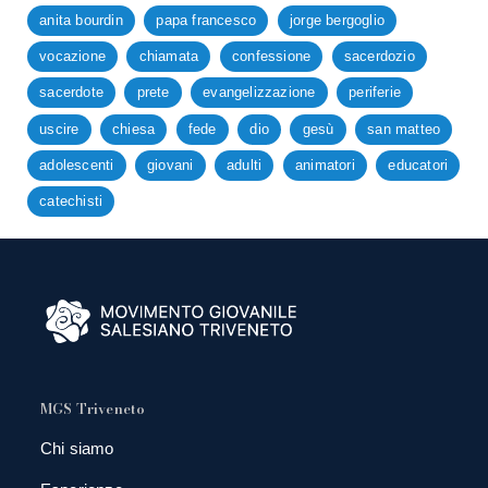
anita bourdin
papa francesco
jorge bergoglio
vocazione
chiamata
confessione
sacerdozio
sacerdote
prete
evangelizzazione
periferie
uscire
chiesa
fede
dio
gesù
san matteo
adolescenti
giovani
adulti
animatori
educatori
catechisti
MGS Triveneto
Chi siamo