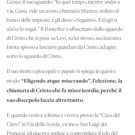
Gesù e il suo sguardo: “In quel tempo, mentre andava
via, Gesù, vide un uomo, chiamato Matteo, seduto al
banco delle imposte, e gli disse: «Seguimi». Ed egli si
alzò e lo seguì.” Il Pontefice è affascinato dallo sguardo
di Cristo che si posa su Levi, su lui stesso, su ciascuno.
Invita spesso a lasciarsi guardare da Cristo, ad agire
sotto lo sguardo di Cristo.
Il suo motto episcopale e papale si spiega in questo
“Eligendo atque miserando”, l’elezione, la
modo:
chiamata di Cristo che fa misericordia, perché il
suo discepolo faccia altrettanto
.
E quando veniva a Roma e viveva presso la “Casa del
Clero” in Via della Scrofa, vicino a San Luigi dei
Francesi, gli piaceva andare a contemplare il telo del