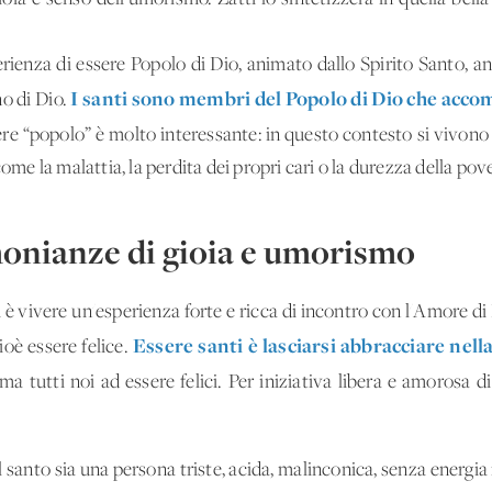
erienza di essere Popolo di Dio, animato dallo Spirito Santo, an
I santi sono membri del Popolo di Dio che acco
no di Dio.
ere “popolo” è molto interessante: in questo contesto si vivono 
come la malattia, la perdita dei propri cari o la durezza della pov
monianze di gioia e umorismo
è vivere un'esperienza forte e ricca di incontro con l'Amore di D
Essere santi è lasciarsi abbracciare nell
oè essere felice.
ma tutti noi ad essere felici. Per iniziativa libera e amorosa di
l santo sia una persona triste, acida, malinconica, senza energi