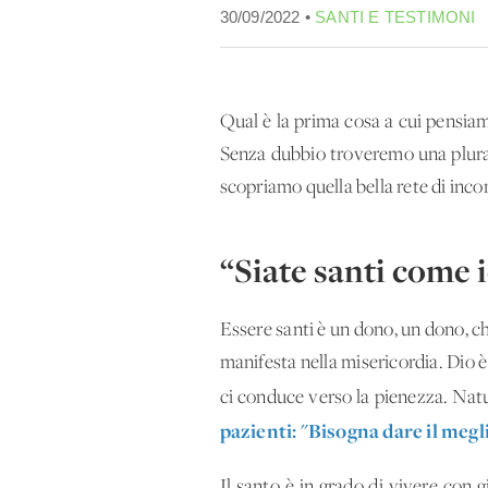
30/09/2022 •
SANTI E TESTIMONI
Qual è la prima cosa a cui pensia
Senza dubbio troveremo una pluralit
scopriamo quella bella rete di incont
“Siate santi come 
Essere santi è un dono, un dono, che
manifesta nella misericordia. Dio è
ci conduce verso la pienezza. Natu
pazienti: "Bisogna dare il megl
Il santo è in grado di vivere con 