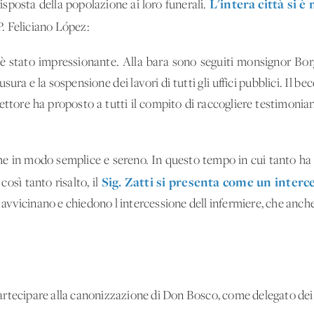
L'intera città si 
isposta della popolazione ai loro funerali.
. Feliciano López:
stato impressionante. Alla bara sono seguiti monsignor Borga
ra e la sospensione dei lavori di tutti gli uffici pubblici. Il b
pettore ha proposto a tutti il ​​compito di raccogliere testimoni
me in modo semplice e sereno. In questo tempo in cui tanto ha s
Sig. Zatti si presenta come un interce
così tanto risalto, il
i avvicinano e chiedono l'intercessione dell'infermiere, che anche 
r partecipare alla canonizzazione di Don Bosco, come delegato dei