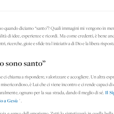
mo quando diciamo “santo”? Quali immagini mi vengono in ment
à di idee, esperienze e ricordi. Ma come credenti, è bene andar
ri, ricerche, gioie e sfide tra l'iniziativa di Dio e la libera rispo
io sono santo”
 ci chiama a rispondere, valorizzare e accogliere. Un'altra espre
 misericordioso, è Lui che ci viene incontro e ci rende capaci di 
Il S
ralmente, ognuno per la sua strada, dando il meglio di sé.
io a Gesù
" .
gioia e senso dell'umorismo. Zatti lo sintetizzerà in quella bel