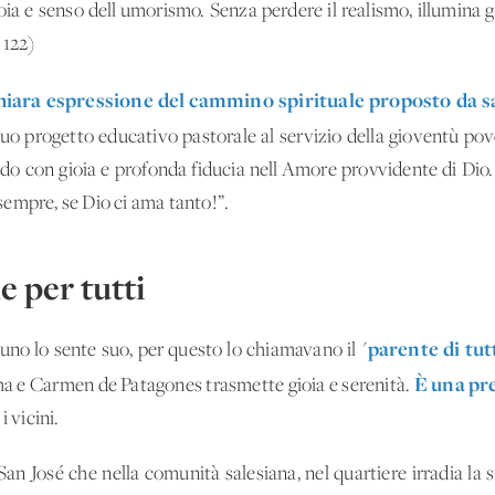
oia e senso dell'umorismo. Senza perdere il realismo, illumina gli
, 122)
chiara espressione del cammino spirituale proposto da s
suo progetto educativo pastorale al servizio della gioventù po
ndo con gioia e profonda fiducia nell'Amore provvidente di Dio. Z
empre, se Dio ci ama tanto!”.
 per tutti
parente di tutt
uno lo sente suo, per questo lo chiamavano il "
È una pre
ma e Carmen de Patagones trasmette gioia e serenità.
i vicini.
 San José che nella comunità salesiana, nel quartiere irradia la