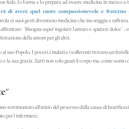
con fede, lo forma e lo prepara ad essere medicina in mezzo a ta
rà di avere quel cuore compassionevole e fraterno c
parola ei suoi gesti diventano medicina che incoraggia e rafforz
 affrontare: "Bisogna saper ingoiare l'amaro e sputare dolce" , 
festazione della amore per gli altri.
o al suo Popolo. I poveri, i malati e i sofferenti trovano un fra
 Dio e la sua grazia. Zatti non solo guarì il corpo ma, come uomo d
te"
testimoniato all'inizio del processo della causa di beatificazio
o per l'infermiere.