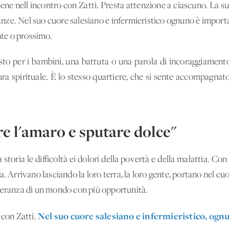
ene nell'incontro con Zatti. Presta attenzione a ciascuno. La su
tanze. Nel suo cuore salesiano e infermieristico ognuno è importa
nte o prossimo.
to per i bambini, una battuta o una parola di incoraggiamento
tura spirituale. È lo stesso quartiere, che si sente accompagnat
re l'amaro e sputare dolce"
ia storia le difficoltà ei dolori della povertà e della malattia. C
ita. Arrivano lasciando la loro terra, la loro gente, portano nel cuor
peranza di un mondo con più opportunità.
Nel suo cuore salesiano e infermieristico, ogn
 con Zatti.