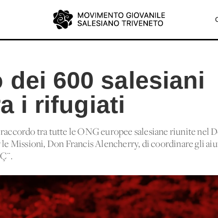
 dei 600 salesiani
a i rifugiati
l raccordo tra tutte le ONG europee salesiane riunite ne
le Missioni, Don Francis Alencherry, di coordinare gli aiuti 
‚Ç¨.