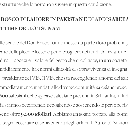
e strutture che lo portano a vivere in questa condizione.
BOSCO DI LAHORE IN PAKISTAN E DI ADDIS ABEBA
VITTIME DELLO TSUNAMI
delle scuole del Don Bosco hanno messo da parte i loro problemi 
ate delle piccole lotterie per raccogliere dei fondi da inviare nell
inari ragazzi è il valore del gesto che ci colpisce, in una societ
uotidianamente ha enormi difficoltà di sopravvivenza ci insegna i
i
, presidente del VIS. Il VIS, che sta raccogliendo a nome dei sal
immediatamente mandati alle diverse comunità salesiane presenti 
0 salesiani delle 93 case salesiane presenti in Sri Lanka, in Ind
ia stanno soccorrendo, accogliendo e sostenendo le persone ris
9.000 sfollati
senti oltre
'Abbiamo un sogno tornare alla norm
isogna costruire case, aver cura degli orfani. L'Autorità Nazion