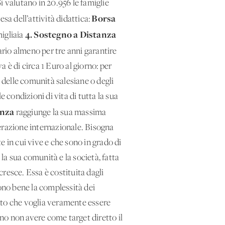
i valutano in 20.956 le famiglie
Borsa
sa dell’attività didattica:
4. Sostegno a Distanza
igliaia
rio almeno per tre anni garantire
a è di circa 1 Euro al giorno: per
delle comunità salesiane o degli
 condizioni di vita di tutta la sua
anza
raggiunge la sua massima
erazione internazionale. Bisogna
 in cui vive e che sono in grado di
a sua comunità e la società, fatta
resce. Essa è costituita dagli
cono bene la complessità dei
nto che voglia veramente essere
ono non avere come target diretto il