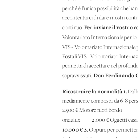
perché è l’unica possibilità che ha
accontentarci di dare i nostri cont
Per inviare il vostro
continuo.
Volontariato Internazionale per 
VIS - Volontariato Internazionale
Postali VIS - Volontariato Interna
permetta di accettare nel profondo 
Don Ferdinando 
sopravvissuti.
Ricostruire la normalità
1.
Dallo
mediamente composta da 6-8 p
2.500 € Motore fuori bordo 
ondulux 2.000 € Oggetti casaling
10.000 €
2.
Oppure per permettere 