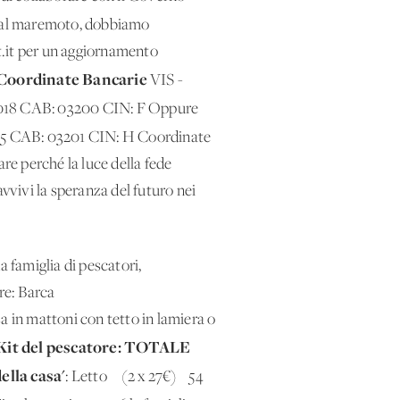
a dal maremoto, dobbiamo
nt.it per un aggiornamento
Coordinate Bancarie
VIS -
018 CAB: 03200 CIN: F Oppure
5 CAB: 03201 CIN: H Coordinate
e perché la luce della fede
vvivi la speranza del futuro nei
a famiglia di pescatori,
dagnarsi da vivere: Barca
ttoni con tetto in lamiera o
Kit del pescatore: TOTALE
della casa'
: Letto (2 x 27€) 54