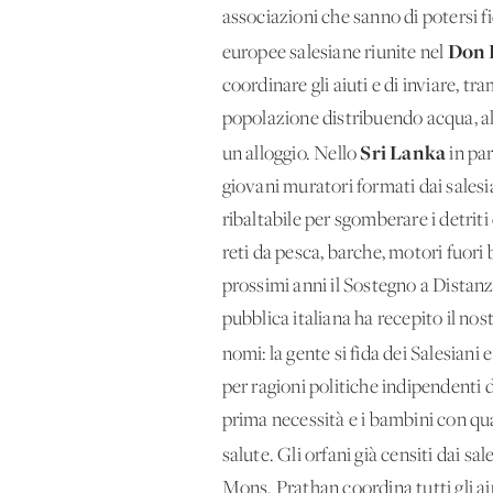
associazioni che sanno di potersi f
Don 
europee salesiane riunite nel
coordinare gli aiuti e di inviare, tr
popolazione distribuendo acqua, ali
Sri Lanka
un alloggio. Nello
in par
giovani muratori formati dai sales
ribaltabile per sgomberare i detriti 
reti da pesca, barche, motori fuori
prossimi anni il Sostegno a Distan
pubblica italiana ha recepito il nos
nomi: la gente si fida dei Salesiani
per ragioni politiche indipendenti 
prima necessità e i bambini con quad
salute. Gli orfani già censiti dai s
Mons. Prathan coordina tutti gli ai