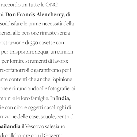
il raccordo tra tutte le ONG
Don Francis Alencherry
ni,
, di
r soddisfare le prime necessità della
lienza alle persone rimaste senza
icostruzione di 350 casette con
a per trasportare acqua, un camion
i per fornire strumenti di lavoro:
ro orfanotrofi e garantiremo per i
ente contenti che anche l’opinione
one e rinunciando alle fotografie, ai
India
bini e le loro famiglie. In
,
e con cibo e oggetti casalinghi di
uzione delle case, scuole, centri di
ailandia
il Vescovo salesiano
 di collaborare con il Governo