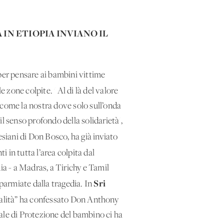
 IN ETIOPIA INVIANO IL
per pensare ai bambini vittime
e zone colpite. ' Al di là del valore
à come la nostra dove solo sull’onda
l senso profondo della solidarietà',
esiani di Don Bosco, ha già inviato
in tutta l’area colpita dal
ia - a Madras, a Tirichy e Tamil
Sri
parmiate dalla tragedia. In
alità” ha confessato Don Anthony
ale di Protezione del bambino ci ha