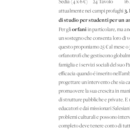
Sedia (4 x 6 €) 24 Tavolo 
3.
attualmente nei campi profughi
P
di studio per studenti per un 
orfani
Per gli
in particolare, ma anc
un sostegno che consenta loro di vest
questo proponiamo 25 € al mese o 3
orfanotrofi che gestiscono globalmen
famiglia e i servizi sociali del suo 
efficacia quando é inserito nell’a
progettare un intervento che sia ca
promuovere la sua crescita in manie
di strutture pubbliche e private. E
educatori e dai missionari Salesian
problemi culturali e possono inter
completo deve tenere conto di tutti