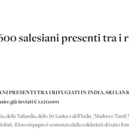
00 salesiani presenti tra i r
NI PRESENTI TRA I RIFUGIATI IN INDIA, SRI LAN
io: già inviati €
1.120.000
a, della Tailandia, dello Sri Lanka e dell’India (Madras e Tami
follati. Il loro impegno è sostenuto dalla solidarietà di tutto il