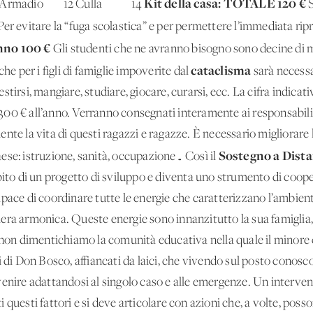
Kit della casa: TOTALE 120 €
16 Armadio 12 Culla 14
S
er evitare la “fuga scolastica” e per permettere l’immediata ripre
anno 100 €
Gli studenti che ne avranno bisogno sono decine di m
cataclisma
he per i figli di famiglie impoverite dal
sarà necessa
irsi, mangiare, studiare, giocare, curarsi, ecc. La cifra indicativ
00 € all’anno. Verranno consegnati interamente ai responsabili 
te la vita di questi ragazzi e ragazze. È necessario migliorare le
Sostegno a Dist
Paese: istruzione, sanità, occupazione… Così il
mbito di un progetto di sviluppo e diventa uno strumento di coop
pace di coordinare tutte le energie che caratterizzano l’ambiente
ra armonica. Queste energie sono innanzitutto la sua famiglia, l
 non dimentichiamo la comunità educativa nella quale il minore c
i di Don Bosco, affiancati da laici, che vivendo sul posto conos
venire adattandosi al singolo caso e alle emergenze. Un interve
 questi fattori e si deve articolare con azioni che, a volte, poss