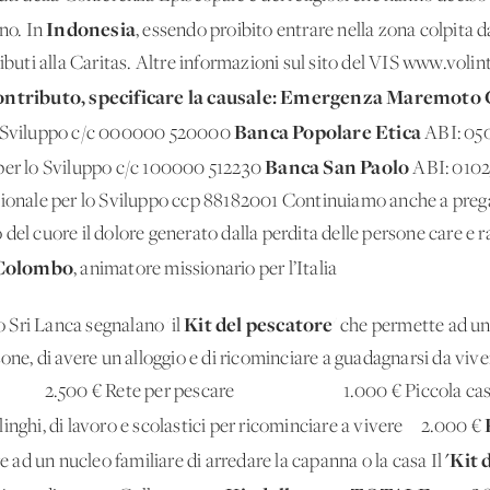
Indonesia
nno. In
, essendo proibito entrare nella zona colpit
ributi alla Caritas. Altre informazioni sul sito del VIS www.voli
 contributo, specificare la causale: Emergenza Maremoto
Banca Popolare Etica
lo Sviluppo c/c 000000 520000
ABI: 05
Banca San Paolo
 per lo Sviluppo c/c 100000 512230
ABI: 0102
zionale per lo Sviluppo ccp 88182001 Continuiamo anche a pregar
del cuore il dolore generato dalla perdita delle persone care e ra
Colombo
, animatore missionario per l’Italia
Kit del pescatore
 Sri Lanca segnalano 'il
' che permette ad un
ersone, di avere un alloggio e di ricominciare a gua
2.500 € Rete per pescare 1.000 € Piccola casa in ma
hi, di lavoro e scolastici per ricominciare a vivere 2.000 €
'Kit 
ad un nucleo familiare di arredare la capanna o la casa Il