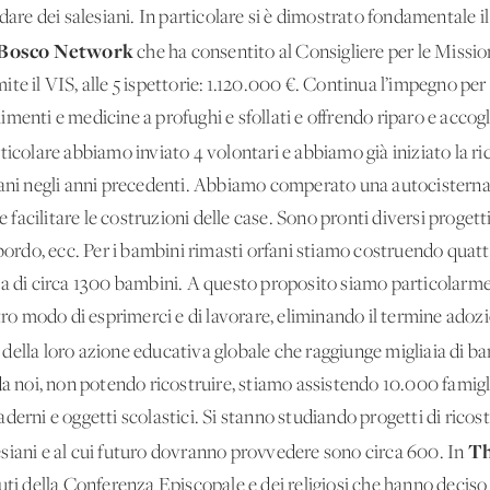
idare dei salesiani. In particolare si è dimostrato fondamentale 
Bosco Network
che ha consentito al Consigliere per le Missio
amite il VIS, alle 5 ispettorie: 1.120.000 €. Continua l’impegno pe
menti e medicine a profughi e sfollati e offrendo riparo e accog
ticolare abbiamo inviato 4 volontari e abbiamo già iniziato la r
iani negli anni precedenti. Abbiamo comperato una autocistern
e facilitare le costruzioni delle case. Sono pronti diversi progett
 bordo, ecc. Per i bambini rimasti orfani stiamo costruendo quatt
za di circa 1300 bambini. A questo proposito siamo particolarm
tro modo di esprimerci e di lavorare, eliminando il termine adozi
 e della loro azione educativa globale che raggiunge migliaia di bam
da noi, non potendo ricostruire, stiamo assistendo 10.000 famigli
erni e oggetti scolastici. Si stanno studiando progetti di ricostr
Th
alesiani e al cui futuro dovranno provvedere sono circa 600. In
uti della Conferenza Episcopale e dei religiosi che hanno deciso