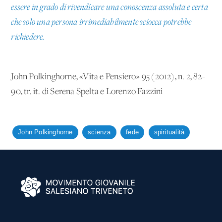
essere in grado di rivendicare una conoscenza assoluta e certa
che solo una persona irrimediabilmente sciocca potrebbe
richiedere.
John Polkinghorne, «Vita e Pensiero» 95 (2012), n. 2, 82-
90, tr. it. di Serena Spelta e Lorenzo Fazzini
John Polkinghorne
scienza
fede
spiritualità