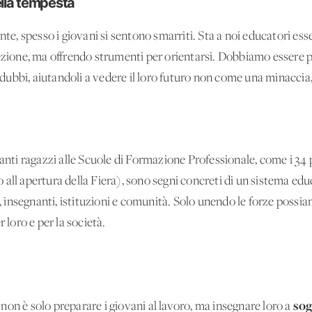
nella tempesta
 spesso i giovani si sentono smarriti. Sta a noi educatori esser
one, ma offrendo strumenti per orientarsi. Dobbiamo essere pro
ro dubbi, aiutandoli a vedere il loro futuro non come una minacc
tanti ragazzi alle Scuole di Formazione Professionale, come i 34 
 all'apertura della Fiera), sono segni concreti di un sistema ed
e, insegnanti, istituzioni e comunità. Solo unendo le forze possiam
 loro e per la società.
so
on è solo preparare i giovani al lavoro, ma insegnare loro a