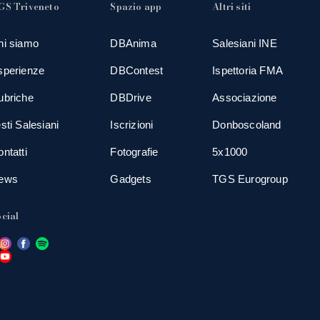
GS Triveneto
Spazio app
Altri siti
hi siamo
DBAnima
Salesiani INE
sperienze
DBContest
Ispettoria FMA
ubriche
DBDrive
Associazione
sti Salesiani
Iscrizioni
Donboscoland
ntatti
Fotografie
5x1000
ews
Gadgets
TGS Eurogroup
cial