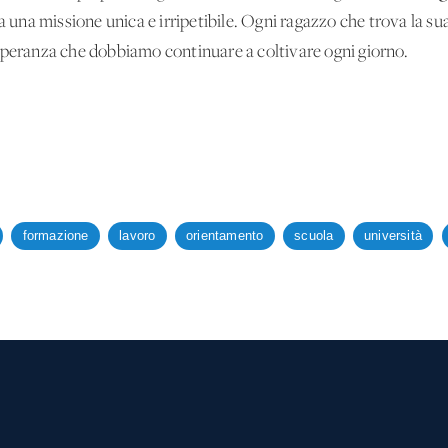
a una missione unica e irripetibile. Ogni ragazzo che trova la su
speranza che dobbiamo continuare a coltivare ogni giorno.
formazione
lavoro
orientamento
scuola
università