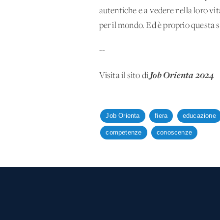
autentiche e a vedere nella loro vit
per il mondo. Ed è proprio questa 
--
Job Orienta 2024
Visita il sito di
Job Orienta
fiera
educazione
competenze
conoscenze