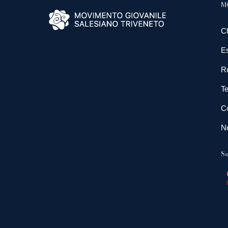
M
C
E
R
Te
Co
N
So