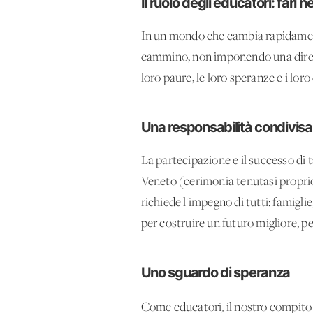
Il ruolo degli educatori: fari 
In un mondo che cambia rapidamente,
cammino, non imponendo una direzi
loro paure, le loro speranze e i lo
Una responsabilità condivisa
La partecipazione e il successo di 
Veneto (cerimonia tenutasi proprio
richiede l'impegno di tutti: famigli
per costruire un futuro migliore, per
Uno sguardo di speranza
Come educatori, il nostro compito n