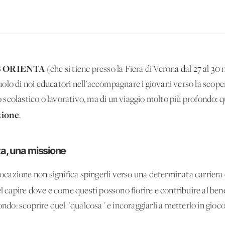
B ORIENTA
(che si tiene presso la Fiera di Verona dal 27 al 3
olo di noi educatori nell’accompagnare i giovani verso la scope
scolastico o lavorativo, ma di un viaggio molto più profondo: 
zione
.
ta, una missione
 vocazione non significa spingerli verso una determinata carriera 
el capire dove e come questi possono fiorire e contribuire al b
mondo: scoprire quel "qualcosa" e incoraggiarli a metterlo in gio