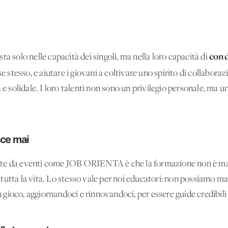
cond
ta solo nelle capacità dei singoli, ma nella loro capacità di
e stesso, e aiutare i giovani a coltivare uno spirito di collabora
 e solidale. I loro talenti non sono un privilegio personale, ma u
sce mai
rte da eventi come JOB ORIENTA è che la formazione non è mai
utta la vita. Lo stesso vale per noi educatori: non possiamo mai
ioco, aggiornandoci e rinnovandoci, per essere guide credibili e