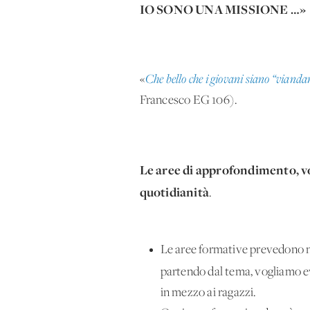
IO SONO UNA MISSIONE …»
«
Che bello che i giovani siano “viandant
Francesco EG 106).
Le aree di approfondimento, vog
quotidianità
.
Le aree formative prevedono 
partendo dal tema, vogliamo e
in mezzo ai ragazzi.