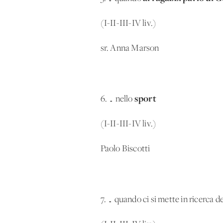
(I-II-III-IV liv.)
sr. Anna Marson
sport
6. … nello
(I-II-III-IV liv.)
Paolo Biscotti
7. … quando ci si mette in ricerca d