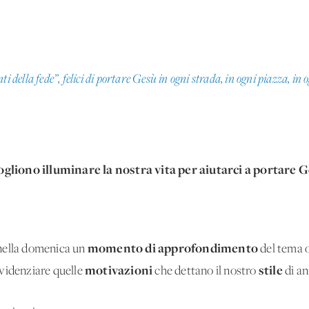
i della fede”, felici di portare Gesù in ogni strada, in ogni piazza, in 
liono illuminare la nostra vita per aiutarci a portare G
momento di approfondimento
nella domenica un
del tema o
motivazioni
stile
videnziare quelle
che dettano il nostro
di an