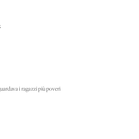
k
uardava i ragazzi più poveri