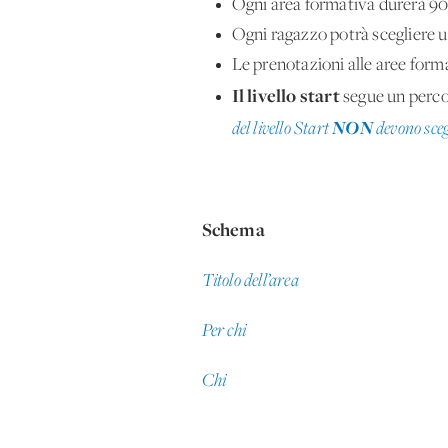
Ogni area formativa durerà 90
Ogni ragazzo potrà scegliere u
Le prenotazioni alle aree form
Il livello start
segue un percor
NON
del livello Start
devono sceg
Schema
Titolo dell’area
Per chi
Chi