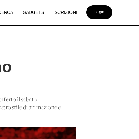
CERCA
GADGETS
ISCRIZIONI
Login
no
ferto il sabato
stro stile di animazione e