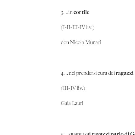
cortile
3. …in
(I-II-III-IV liv.)
don Nicola Munari
ragazzi
4. …nel prendersi cura dei
(III-IV liv.)
Gaia Lauri
ai ragazzi parlo di 
5. … quando