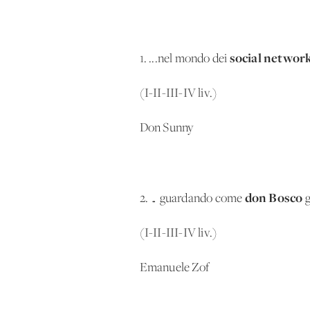
social networ
1. ...nel mondo dei
(I-II-III-IV liv.)
Don Sunny
don Bosco
2. … guardando come
g
(I-II-III-IV liv.)
Emanuele Zof