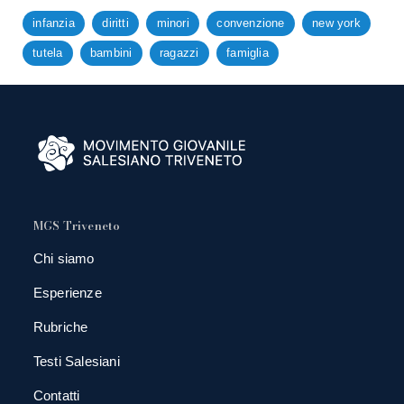
infanzia
diritti
minori
convenzione
new york
tutela
bambini
ragazzi
famiglia
MGS Triveneto
Chi siamo
Esperienze
Rubriche
Testi Salesiani
Contatti