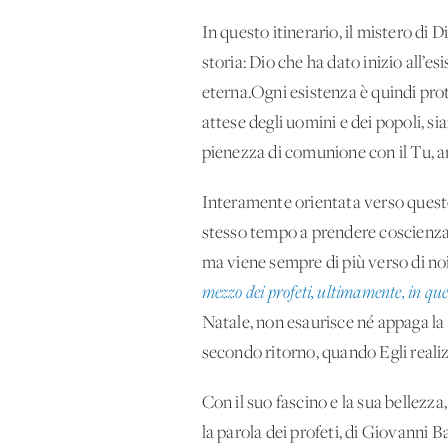
In questo itinerario, il mistero di
storia: Dio che ha dato inizio all’es
eterna.Ogni esistenza è quindi prote
attese degli uomini e dei popoli, si
pienezza di comunione con il Tu, an
Interamente orientata verso questo 
stesso tempo a prendere coscienza c
ma viene sempre di più verso di noi
mezzo dei profeti, ultimamente, in ques
Natale, non esaurisce né appaga la d
secondo ritorno, quando Egli realizze
Con il suo fascino e la sua bellezza
la parola dei profeti, di Giovanni B