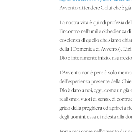
Avvento: attendere Colui che è già 
La nostra vita è quindi profezia de
l’incontro nell’umile obbedienza di
coscienza di quello che siamo chia
della I Domenica di Avvento). L’ini
Dio è interamente inizio, risurrezi
L’Avvento non è perciò solo memori
dell’esperienza presente della Chie
Dio è dato a noi, oggi, come un già 
realismo i vuoti di senso, di contra
grido della preghiera ed aprirci a r
degli uomini, essa ci ridesta alla
Forse mai come nell’avvento di un a