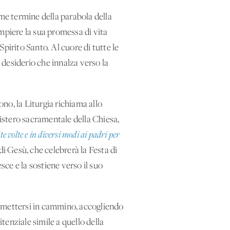
ome termine della parabola della
ompiere la sua promessa di vita
Spirito Santo. Al cuore di tutte le
l desiderio che innalza verso la
no, la Liturgia richiama allo
mistero sacramentale della Chiesa,
e volte e in diversi modi ai padri per
 di Gesù, che celebrerà la Festa di
sce e la sostiene verso il suo
 a rimettersi in cammino, accogliendo
tenziale simile a quello della