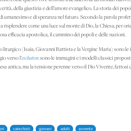
 verità, della giustizia e dell’amore evangelico. La storia dei pop
 di umanesimo e di speranza nel futuro. Secondo la parola profet
 a risplendere come una luce sul monte di Dio, la Chiesa, per orie
sa efficacia apostolica, il cammino dei popoli e delle nazioni.
o liturgico (Isaia, Giovanni Battista e la Vergine Maria) sono le
gio verso l’
eschaton
: sono le immagini e i modelli classici proposti a
tesa antica, ma la tensione perenne verso il Dio Vivente, fattosi
t
ori
catechisti
giovani
adulti
avvento