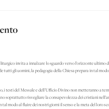
vento
liturgico invita a innalzare lo sguardo verso l’orizzonte ultimo d
de tutti gli uomini, la pedagogia della Chiesa prepara in tal mod
co, i testi del Messale e dell’Ufficio Divino non metteranno a t
o soprattutto risvegliare la consapevolezza dei cristiani nell’a
 tal modo al fluire dei nostri giorni il senso e la meta del loro sco