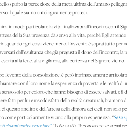
llo spirito la percezione della meta ultima dell’umano pellegrina
rso il quale siamo ontologicamente protesi.
ina in modo particolare la vita finalizzata all’incontro con il Sig
attesa della Sua presenza dà senso alla vita, perché Egli attende
oria, quando ogni cosa viene meno. L’avvento è soprattutto per no
aversati dall’esultanza che già pregusta il dono dell’incontro; la
esorta alla fede. alla vigilanza, alla certezza nel Signore vicino.
cipo l’evento della consolazione, è però intrinsecamente articolat
chiamare con il loro nome la esperienza di povertà e le realtà d
 senso solo per coloro che hanno bisogno di essere salvati, e il 
ere fatti per lui e insoddisfatti della realtà creaturali, bramano 
di questo anelito e dell’attesa della dimora dei cieli, non solo pe
to come particolarmente vicino alla propria esperienza. “
Se tu s
e ti chiami nostro redentore”
(Is 63,19,16). Riconoscere se stessi n