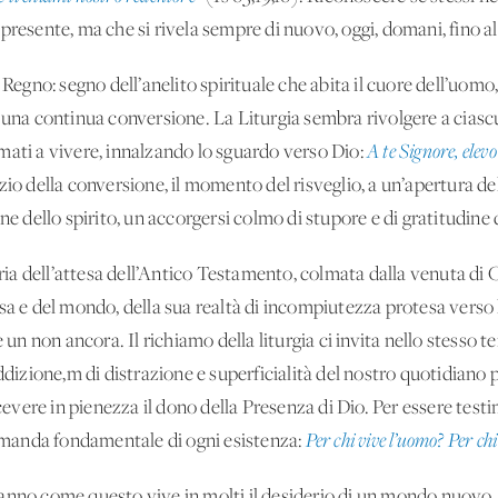
presente, ma che si rivela sempre di nuovo, oggi, domani, fino al
l Regno: segno dell’anelito spirituale che abita il cuore dell’uo
 una continua conversione. La Liturgia sembra rivolgere a ciascun
mati a vivere, innalzando lo sguardo verso Dio:
A te Signore, elev
zio della conversione, il momento del risveglio, a un’apertura del
one dello spirito, un accorgersi colmo di stupore e di gratitudine
a dell’attesa dell’Antico Testamento, colmata dalla venuta di 
sa e del mondo, della sua realtà di incompiutezza protesa verso la
e un non ancora. Il richiamo della liturgia ci invita nello stesso
ddizione,m di distrazione e superficialità del nostro quotidiano pe
icevere in pienezza il dono della Presenza di Dio. Per essere test
 domanda fondamentale di ogni esistenza:
Per chi vive l’uomo? Per ch
nno come questo vive in molti il desiderio di un mondo nuovo, di