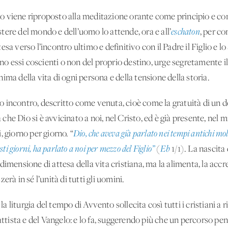
 Dio viene riproposto alla meditazione orante come principio e c
istere del mondo e dell’uomo lo attende, ora e all’
eschaton
, per c
sa verso l’incontro ultimo e definitivo con il Padre il Figlio e lo 
ano essi coscienti o non del proprio destino, urge segretamente i
ima della vita di ogni persona e della tensione della storia.
incontro, descritto come venuta, cioè come la gratuità di un do
he Dio si è avvicinato a noi, nel Cristo, ed è già presente, nel 
, giorno per giorno. “
Dio, che aveva già parlato nei tempi antichi molt
ti giorni, ha parlato a noi per mezzo del Figlio”
(
Eb
1/1). La nascita
imensione di attesa della vita cristiana, ma la alimenta, la accre
rà in sé l’unità di tutti gli uomini.
, la liturgia del tempo di Avvento sollecita così tutti i cristiani
attista e del Vangelo: e lo fa, suggerendo più che un percorso peni