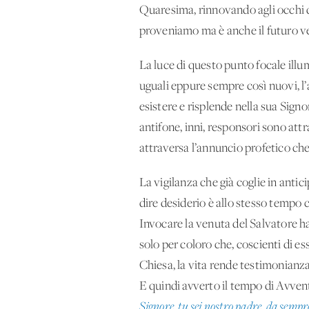
Quaresima, rinnovando agli occhi de
proveniamo ma è anche il futuro ve
La luce di questo punto focale illum
uguali eppure sempre così nuovi, l’
esistere e risplende nella sua Sign
antifone, inni, responsori sono attr
attraversa l’annuncio profetico che 
La vigilanza che già coglie in anti
dire desiderio è allo stesso tempo 
Invocare la venuta del Salvatore ha
solo per coloro che, coscienti di ess
Chiesa, la vita rende testimonianza 
E quindi avverto il tempo di Avven
Signore, tu sei nostro padre, da sempr