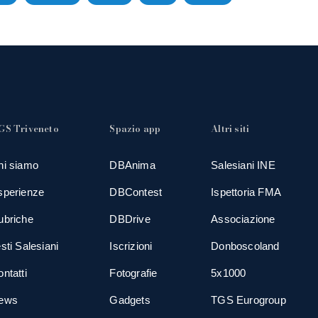
GS Triveneto
Spazio app
Altri siti
hi siamo
DBAnima
Salesiani INE
sperienze
DBContest
Ispettoria FMA
ubriche
DBDrive
Associazione
sti Salesiani
Iscrizioni
Donboscoland
ntatti
Fotografie
5x1000
ews
Gadgets
TGS Eurogroup