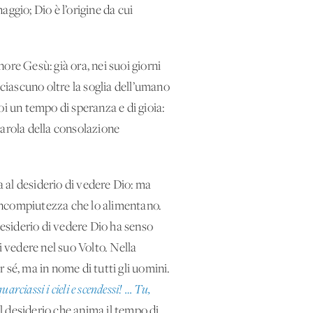
ggio; Dio è l’origine da cui
nore Gesù: già ora, nei suoi giorni
 ciascuno oltre la soglia dell’umano
i un tempo di speranza e di gioia:
 parola della consolazione
a al desiderio di vedere Dio: ma
i incompiutezza che lo alimentano.
desiderio di vedere Dio ha senso
di vedere nel suo Volto. Nella
r sé, ma in nome di tutti gli uomini.
quarciassi i cieli e scendessi! … Tu,
el desiderio che anima il tempo di