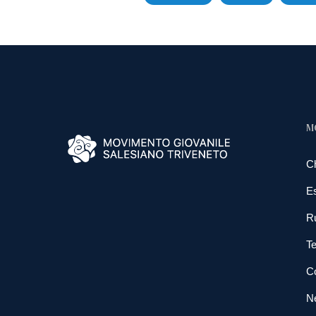
M
C
E
R
Te
Co
N