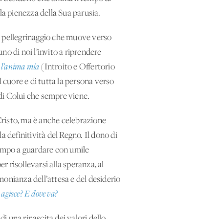
la pienezza della Sua parusia.
mo, pellegrinaggio che muove verso
o di noi l’invito a riprendere
o l’anima mia
(Introito e Offertorio
 cuore e di tutta la persona verso
 di Colui che sempre viene.
Cristo, ma è anche celebrazione
 definitività del Regno. Il dono di
 tempo a guardare con umile
r risollevarsi alla speranza, al
imonianza dell’attesa e del desiderio
i agisce? E dove va?
 una rinascita dei valori dello