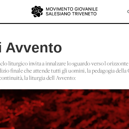
i Avvento
lo liturgico invita a innalzare lo sguardo verso l'orizzonte 
io finale che attende tutti gli uomini, la pedagogia della 
ontinuità, la liturgia dell'Avvento: