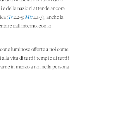
oli e delle nazioni attende ancora
ica (
Is
2,2-5;
Mic
4,1-5), anche la
ntare dall’interno, con lo
 icone luminose offerte a noi come
lla vita di tutti i tempi e di tutti i
 carne in mezzo a noi nella persona