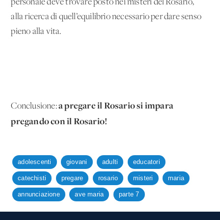
personale deve trovare posto nei misteri del Rosario,
alla ricerca di quell’equilibrio necessario per dare senso
pieno alla vita.
a pregare il Rosario si impara
Conclusione:
pregando con il Rosario!
adolescenti
giovani
adulti
educatori
catechisti
pregare
rosario
misteri
maria
annunciazione
ave maria
parte 7