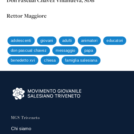
Don Pascual Chávez Villanueva, SDB
Rettor Maggiore
adolescenti
giovani
adulti
animatori
educatori
don pascual chavez
messaggio
papa
benedetto xvi
chiesa
famiglia salesiana
MGS Triveneto
Chi siamo