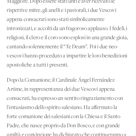
Maggiore. Dopo essere stati unti e aver ricevuto le
rispettive mitre, gli anelli e i pastorali, i due Vescovi
appena consacrati sono stati simbolicamente
intronizzati, e accolti da un fragoroso applauso. I fedeli, i
religiosi, il clero e il coro sono esplosi in una grande gioia,
cantando solennemente il “Te Deum”. Poi i due neo-
vescovi hanno proceduto a impartire le loro benedizioni
apostoliche a tutti i presenti.
Dopo la Comunione, il Cardinale Ángel Fernández
Artime, in rappresentanza dei due Vescovi appena
consacrati, ha espresso un sentito ringraziamento con
l’entusiasmo dello spirito salesiano. Ha affermato la
forte comunione dei salesiani con la Chiesa e il Santo
Padre, che nasce proprio da Don Bosco, e con grande
umiltà e convinzione ha dichiarato che continueranno a