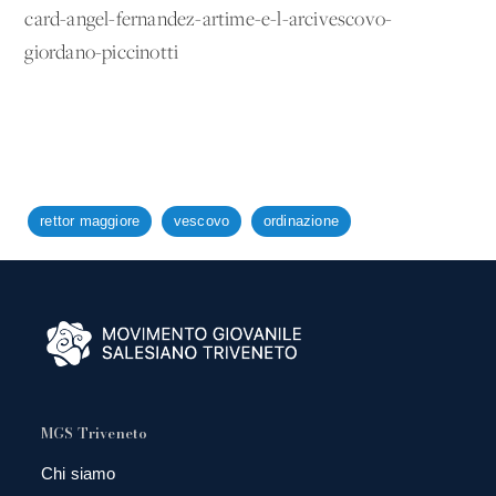
card-angel-fernandez-artime-e-l-arcivescovo-
giordano-piccinotti
rettor maggiore
vescovo
ordinazione
MGS Triveneto
Chi siamo