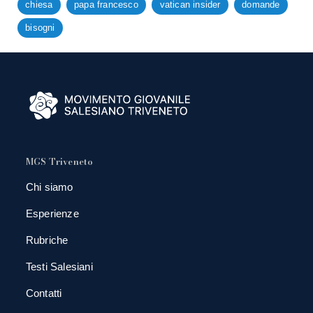
chiesa
papa francesco
vatican insider
domande
bisogni
MGS Triveneto
Chi siamo
Esperienze
Rubriche
Testi Salesiani
Contatti