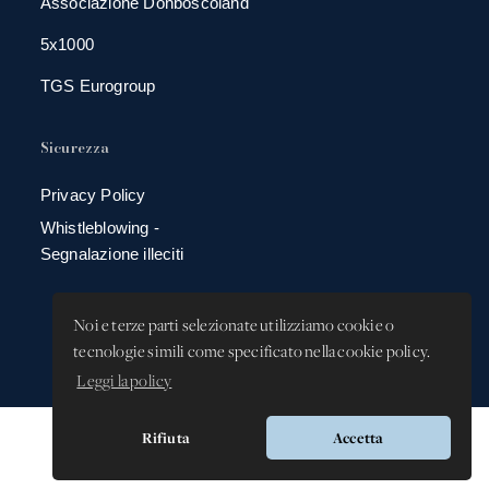
Associazione Donboscoland
5x1000
TGS Eurogroup
Sicurezza
Privacy Policy
Whistleblowing -
Segnalazione illeciti
Noi e terze parti selezionate utilizziamo cookie o
tecnologie simili come specificato nella cookie policy.
Leggi la policy
Rifiuta
Accetta
Versione app: 3.64.2 (18ea8745)