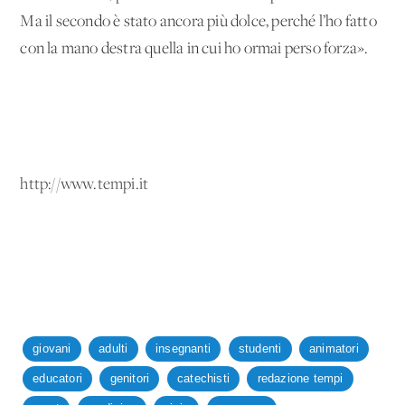
Ma il secondo è stato ancora più dolce, perché l’ho fatto
con la mano destra quella in cui ho ormai perso forza».
http://www.tempi.it
giovani
adulti
insegnanti
studenti
animatori
educatori
genitori
catechisti
redazione tempi