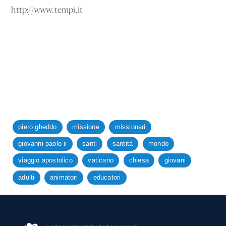
http://www.tempi.it
piero gheddo
missione
missionari
giovanni paolo ii
santi
santità
mondo
viaggio apostolico
vaticano
chiesa
giovani
adulti
animatori
educatori