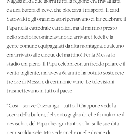
Nagasaki, da due giorni tutta la regione era travagliata
da una bufera di neve, che bloccava i trasporti. Il card.
Satowaki e gli organizzatori pensavano di far celebrare il
Papa nella cattedrale cattolica, ma al mattino presto
nello stadio incominciavano ad arrivare i fedeli e la
gente comune equipaggiati da alta montagna, qualcuno
era arrivato alle cinque del mattino! Per la Messa lo
stadio era pieno. Il Papa celebra con un freddo polare e il
vento tagliente, ma aveva 61 anni e ha potuto sostenere
tre ore di Messa e di cerimonie varie. Le televisioni
trasmettevano in tutto il paese.
“Così – scrive Cazzaniga – tutto il Giappone vede la
scena della bufera, del vento gagliardo che fa mulinare il
nevischio, del Papa che ogni tanto soffia sulle sue dita
per riscaldarsele. Ma vede anche quelle decine di