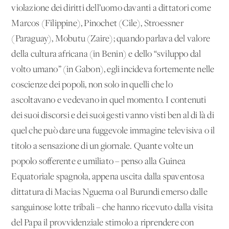
violazione dei diritti dell’uomo davanti a dittatori come
Marcos (Filippine), Pinochet (Cile), Stroessner
(Paraguay), Mobutu (Zaire); quando parlava del valore
della cultura africana (in Benin) e dello “sviluppo dal
volto umano” (in Gabon), egli incideva fortemente nelle
coscienze dei popoli, non solo in quelli che lo
ascoltavano e vedevano in quel momento. I contenuti
dei suoi discorsi e dei suoi gesti vanno visti ben al di là di
quel che può dare una fuggevole immagine televisiva o il
titolo a sensazione di un giornale. Quante volte un
popolo sofferente e umiliato – penso alla Guinea
Equatoriale spagnola, appena uscita dalla spaventosa
dittatura di Macias Nguema o al Burundi emerso dalle
sanguinose lotte tribali – che hanno ricevuto dalla visita
del Papa il provvidenziale stimolo a riprendere con