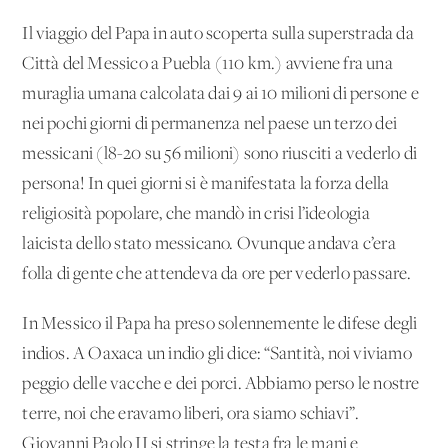
Il viaggio del Papa in auto scoperta sulla superstrada da
Città del Messico a Puebla (110 km.) avviene fra una
muraglia umana calcolata dai 9 ai 10 milioni di persone e
nei pochi giorni di permanenza nel paese un terzo dei
messicani (l8-20 su 56 milioni) sono riusciti a vederlo di
persona! In quei giorni si è manifestata la forza della
religiosità popolare, che mandò in crisi l’ideologia
laicista dello stato messicano. Ovunque andava c’era
folla di gente che attendeva da ore per vederlo passare.
In Messico il Papa ha preso solennemente le difese degli
indios. A Oaxaca un indio gli dice: “Santità, noi viviamo
peggio delle vacche e dei porci. Abbiamo perso le nostre
terre, noi che eravamo liberi, ora siamo schiavi”.
Giovanni Paolo II si stringe la testa fra le mani e