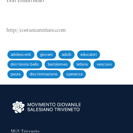
Don Tonino Bello
http://costanzamiriano.com
adolescenti
giovani
adulti
educatori
don tonino bello
bartolomeo
lettera
vescovo
paura
discriminazione
speranza
MGS Triveneto