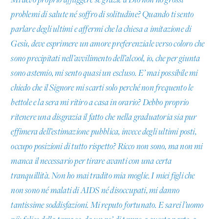
Mi devo proprio affliggere se grazie a Dio non ho grossi
problemi di salute né soffro di solitudine? Quando ti sento
parlare degli ultimi e affermi che la chiesa a imitazione di
Gesù, deve esprimere un amore preferenziale verso coloro che
sono precipitati nell’avvilimento dell’alcool, io, che per giunta
sono astemio, mi sento quasi un escluso. E’ mai possibile mi
chiedo che il Signore mi scarti solo perché non frequento le
bettole e la sera mi ritiro a casa in orario? Debbo proprio
ritenere una disgrazia il fatto che nella graduatoria sia pur
effimera dell’estimazione pubblica, invece degli ultimi posti,
occupo posizioni di tutto rispetto? Ricco non sono, ma non mi
manca il necessario per tirare avanti con una certa
tranquillità. Non ho mai tradito mia moglie. I miei figli che
non sono né malati di AIDS né disoccupati, mi danno
tantissime soddisfazioni. Mi reputo fortunato. E sarei l’uomo