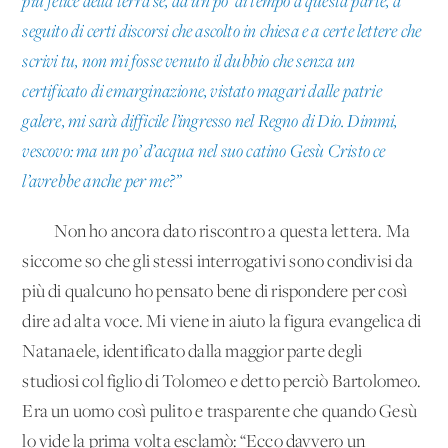
più felice della terra se, da un po’ di tempo a questa parte, a
seguito di certi discorsi che ascolto in chiesa e a certe lettere che
scrivi tu, non mi fosse venuto il dubbio che senza un
certificato di emarginazione, vistato magari dalle patrie
galere, mi sarà difficile l’ingresso nel Regno di Dio. Dimmi,
vescovo: ma un po’ d’acqua nel suo catino Gesù Cristo ce
l’avrebbe anche per me?”
Non ho ancora dato riscontro a questa lettera. Ma
siccome so che gli stessi interrogativi sono condivisi da
più di qualcuno ho pensato bene di rispondere per così
dire ad alta voce. Mi viene in aiuto la figura evangelica di
Natanaele, identificato dalla maggior parte degli
studiosi col figlio di Tolomeo e detto perciò Bartolomeo.
Era un uomo così pulito e trasparente che quando Gesù
lo vide la prima volta esclamò: “Ecco davvero un