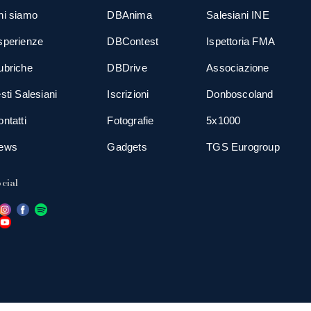
hi siamo
DBAnima
Salesiani INE
sperienze
DBContest
Ispettoria FMA
ubriche
DBDrive
Associazione
sti Salesiani
Iscrizioni
Donboscoland
ntatti
Fotografie
5x1000
ews
Gadgets
TGS Eurogroup
cial