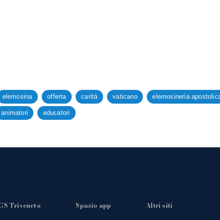
elemosina
offerta
carità
vaticano
elemosineria apostolic
animatori
educatori
GS Triveneto
Spazio app
Altri siti