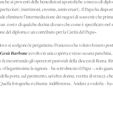
e anche ai proventi delle benedizioni apostoliche a mezzo di dip
i particolari (matrimoni, cresime, anniversari). Il Papa ha dispos
nde eliminare l’intermediazione dei negozi di souvenir che pri
 'costo' di qualche decina di euro che come è specificato nel 
ne del diploma e un contributo per la Carità del Papa».
la dove si scelgono le pergamene, Francesco ha voluto fossero po
Gesù Barbone
avvolto in una coperta e steso su una panchina. L
 fa incontrando gli operatori pastorali della diocesi di Roma. Rit
no. «Elegantissima la signora – ha sottolineato il Papa –, solo gu
i della porta, sul pavimento, un’altra donna, vestita di stracci, c
«Quella fotografia si chiama 'indifferenza'. Andate a vederla – 