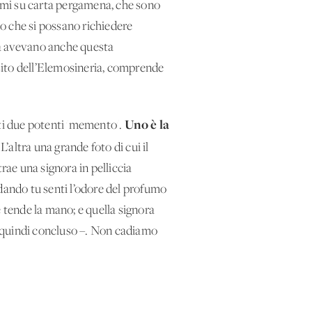
lomi su carta pergamena, che sono
to che si possano richiedere
ma avevano anche questa
sito dell’Elemosineria, comprende
Uno è la
sti due potenti 'memento'.
’altra una grande foto di cui il
rae una signora in pelliccia
ardando tu senti l’odore del profumo
he tende la mano; e quella signora
ha quindi concluso –. Non cadiamo