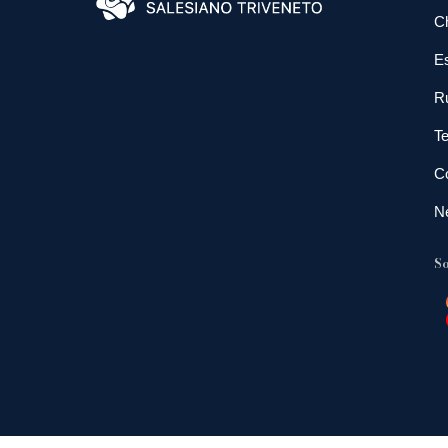
C
E
R
Te
Co
N
So