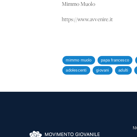
Mimmo Muolo
https://www.avvenire.it
mimmo muolo
papa francesco
adolescenti
giovani
adulti
M