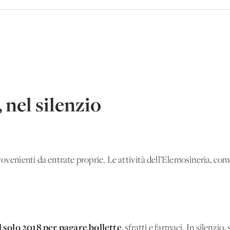
 nel silenzio
ovenienti da entrate proprie. Le attività dell’Elemosineria, come
 solo 2018 per pagare bollette
, sfratti e farmaci. In silenzio