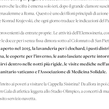
 vero che la cifra è emersa solo ieri, dopo il grande clamore susci
Gerusalemme a Roma. Questo è uno dei filoni principali di azione
e Konrad Krajevski, che ogni giorno traduce le indicazioni del Pa
provenienti da entrate proprie. Le attività dell’Elemosineria, co
 e le docce per i senza fissa dimora sotto al Colonnato di San Piet
 aperto nel 2015, la lavanderia per i clochard, i pasti dist
a, le coperte per l’inverno, le auto lasciate aperte intor
irvi dentro nelle notti più rigide, le visite mediche nell
sanitario vaticano e l’Associazione di Medicina Solidale.
nvito ai poveri a visitare la Cappella Sisistina? Da allora in poi
en Gala di atletica leggera allo Stadio Olimpico, a concerti di mus
sito servizio navetta.