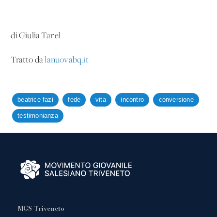
di Giulia Tanel
Tratto da
lanuovabq.it
beatrice fazi
fede
vita
incontro
conversione
testimonianza
MGS Triveneto