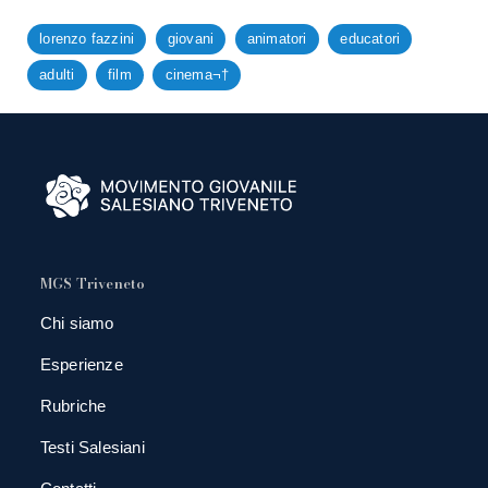
lorenzo fazzini
giovani
animatori
educatori
adulti
film
cinema¬†
MGS Triveneto
Chi siamo
Esperienze
Rubriche
Testi Salesiani