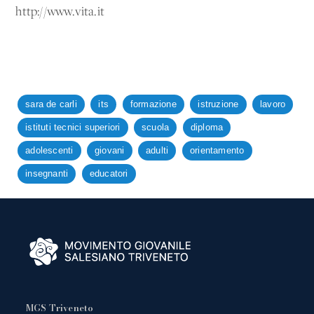
http://www.vita.it
sara de carli
its
formazione
istruzione
lavoro
istituti tecnici superiori
scuola
diploma
adolescenti
giovani
adulti
orientamento
insegnanti
educatori
MGS Triveneto