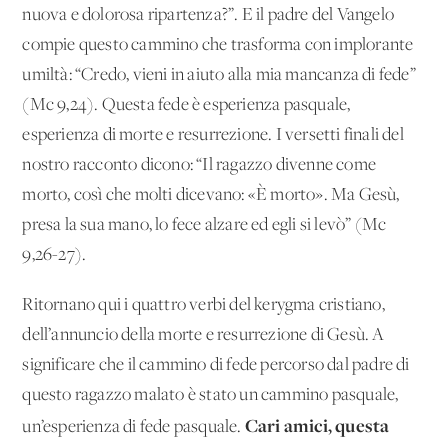
nuova e dolorosa ripartenza?”. E il padre del Vangelo
compie questo cammino che trasforma con implorante
umiltà: “Credo, vieni in aiuto alla mia mancanza di fede”
(Mc 9,24). Questa fede è esperienza pasquale,
esperienza di morte e resurrezione. I versetti finali del
nostro racconto dicono: “Il ragazzo divenne come
morto, così che molti dicevano: «È morto». Ma Gesù,
presa la sua mano, lo fece alzare ed egli si levò” (Mc
9,26-27).
Ritornano qui i quattro verbi del kerygma cristiano,
dell’annuncio della morte e resurrezione di Gesù. A
significare che il cammino di fede percorso dal padre di
questo ragazzo malato è stato un cammino pasquale,
Cari amici, questa
un’esperienza di fede pasquale.