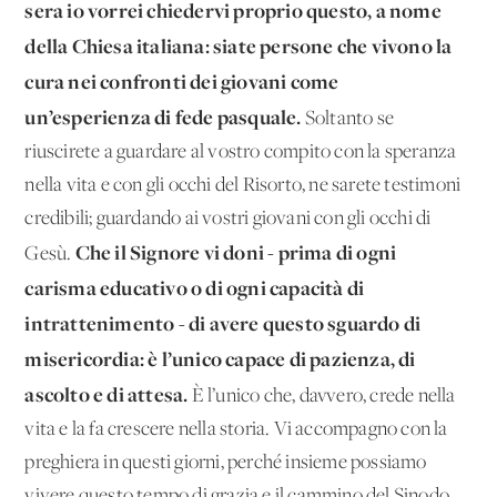
sera io vorrei chiedervi proprio questo, a nome
della Chiesa italiana: siate persone che vivono la
cura nei confronti dei giovani come
un’esperienza di fede pasquale.
Soltanto se
riuscirete a guardare al vostro compito con la speranza
nella vita e con gli occhi del Risorto, ne sarete testimoni
credibili; guardando ai vostri giovani con gli occhi di
Che il Signore vi doni - prima di ogni
Gesù.
carisma educativo o di ogni capacità di
intrattenimento - di avere questo sguardo di
misericordia: è l’unico capace di pazienza, di
ascolto e di attesa.
È l’unico che, davvero, crede nella
vita e la fa crescere nella storia. Vi accompagno con la
preghiera in questi giorni, perché insieme possiamo
vivere questo tempo di grazia e il cammino del Sinodo