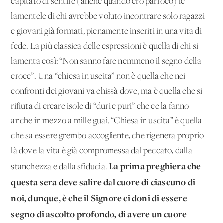
capitato di sentire (anche quando ero parroco) le
lamentele di chi avrebbe voluto incontrare solo ragazzi
e giovani già formati, pienamente inseriti in una vita di
fede. La più classica delle espressioni è quella di chi si
lamenta così: “Non sanno fare nemmeno il segno della
croce”. Una “chiesa in uscita” non è quella che nei
confronti dei giovani va chissà dove, ma è quella che si
rifiuta di creare isole di “duri e puri” che ce la fanno
anche in mezzo a mille guai. “Chiesa in uscita” è quella
che sa essere grembo accogliente, che rigenera proprio
là dove la vita è già compromessa dal peccato, dalla
La prima preghiera che
stanchezza e dalla sfiducia.
questa sera deve salire dal cuore di ciascuno di
noi, dunque, è che il Signore ci doni di essere
segno di ascolto profondo, di avere un cuore