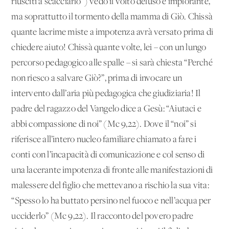
riusciti a scacciarlo”) vedo il volto deluso e implorante,
ma soprattutto il tormento della mamma di Giò. Chissà
quante lacrime miste a impotenza avrà versato prima di
chiedere aiuto! Chissà quante volte, lei – con un lungo
percorso pedagogico alle spalle – si sarà chiesta “Perché
non riesco a salvare Giò?”, prima di invocare un
intervento dall’aria più pedagogica che giudiziaria! Il
padre del ragazzo del Vangelo dice a Gesù: “Aiutaci e
abbi compassione di noi” (Mc 9,22). Dove il “noi” si
riferisce all’intero nucleo familiare chiamato a fare i
conti con l’incapacità di comunicazione e col senso di
una lacerante impotenza di fronte alle manifestazioni di
malessere del figlio che mettevano a rischio la sua vita:
“Spesso lo ha buttato persino nel fuoco e nell’acqua per
ucciderlo” (Mc 9,22). Il racconto del povero padre