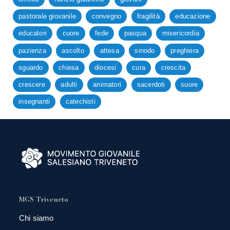
pastorale giovanile
convegno
fragilità
educazione
educatori
cuore
fede
pasqua
misericordia
pazienza
ascolto
attesa
sinodo
preghiera
sguardo
chiesa
diocesi
cura
crescita
crescere
adulti
animatori
sacerdoti
suore
insegnanti
catechisti
MGS Triveneto
Chi siamo