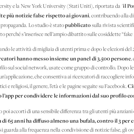
il Po
sity e la New York University (Stati Uniti), riportata da "
lte più notizie false rispetto ai giovani
, contribuendo alla d
pubblicato
di propaganda. Lo studio è stato
sulla rivista scienti
o perché s’inserisce nell’ampio dibattito sulle cosiddette “fake
do le attività di migliaia di utenti prima e dopo le elezioni del 2
ercatori hanno messo insieme un panel di 3.500 persone
,
lo sul social network, usate come gruppo di controllo. Dopo le el
 un’applicazione, che consentiva ai ricercatori di raccogliere in
Ci
ici e religiosi, il genere, l’età e le pagine seguite su Facebook.
o l’app per condividere le informazioni dal suo profilo con
no poi accorti di una sensibile differenza tra gli utenti più anzian
 di 65 anni ha diffuso almeno una bufala, contro il 3 per 
e si guarda alla frequenza nella condivisione di notizie false, gli 