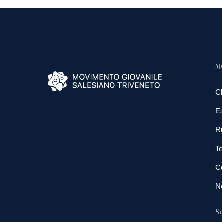
M
C
E
R
Te
Co
N
So