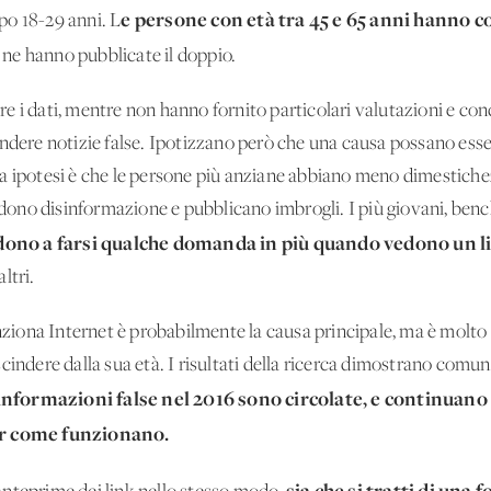
e persone con età tra 45 e 65 anni hanno c
ppo 18-29 anni. L
65 ne hanno pubblicate il doppio.
orre i dati, mentre non hanno fornito particolari valutazioni e co
ondere notizie false. Ipotizzano però che una causa possano esse
a ipotesi è che le persone più anziane abbiano meno dimestiche
fondono disinformazione e pubblicano imbrogli. I più giovani, b
ono a farsi qualche domanda in più quando vedono un li
ltri.
ona Internet è probabilmente la causa principale, ma è molto d
cindere dalla sua età. I risultati della ricerca dimostrano comu
informazioni false nel 2016 sono circolate, e continuano 
per come funzionano.
sia che si tratti di una