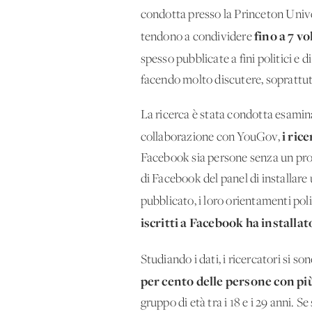
condotta presso la Princeton Univer
fino a 7 vo
tendono a condividere
spesso pubblicate a fini politici e 
facendo molto discutere, soprattutt
La ricerca è stata condotta esaminan
i ric
collaborazione con YouGov,
Facebook sia persone senza un profi
di Facebook del panel di installare
pubblicato, i loro orientamenti polit
iscritti a Facebook ha installat
Studiando i dati, i ricercatori si so
per cento delle persone con più
gruppo di età tra i 18 e i 29 anni. S