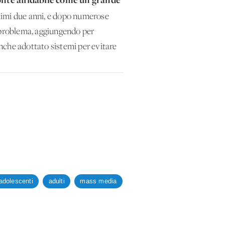
ltimi due anni, e dopo numerose
l problema, aggiungendo per
anche adottato sistemi per evitare
adolescenti
adulti
mass media