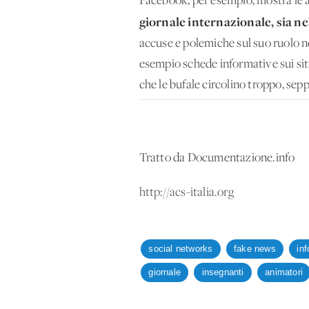
Facebook, per esempio, mostra le a
giornale internazionale, sia ne
accuse e polemiche sul suo ruolo n
esempio schede informative sui siti
che le bufale circolino troppo, sep
Tratto da Documentazione.info
http://acs-italia.org
social networks
fake news
in
giornale
insegnanti
animatori