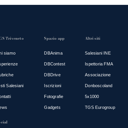
GS Triveneto
Spazio app
Altri siti
hi siamo
DBAnima
Salesiani INE
sperienze
DBContest
Ispettoria FMA
ubriche
DBDrive
Associazione
sti Salesiani
Iscrizioni
Donboscoland
ntatti
Fotografie
5x1000
ews
Gadgets
TGS Eurogroup
cial