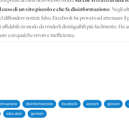
nteprime dei link nello stesso modo,
l caso di un sito piccolo e che fa disinformazione
. Negli u
el diffondere notizie false, Facebook ha provato ad attenuare i
 affidabili, in modo da renderli distinguibili più facilmente. Ha 
pure con qualche errore e inefficienza.
formazione
disinformazione
facebook
anziani
giovani
educatori
genitori