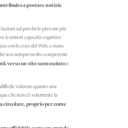
ontribuito a postare notizie
nclusioni sul perché le persone più
re le minori capacità cognitive
zza con le cose del Web, e siano
enché non sempre molto competenti
nk verso un sito sconosciuto
e
ifficile valutare quanto una
nque che non c’è solamente la
a circolare, proprio per come
 fonte affidabile come un grande