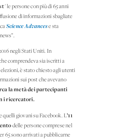
st
" le persone con più di 65 anni
iffusione di informazioni sbagliate
Science Advances
fica
e sta
 news”.
016 negli Stati Uniti. In
 che comprendeva sia iscritti a
ezioni, è stato chiesto agli utenti
formazioni sui post che avevano
rca la metà dei partecipanti
 i ricercatori.
’11
i e quelli giovani su Facebook. L
cento
delle persone comprese nel
over 65 sono arrivati a pubblicarne