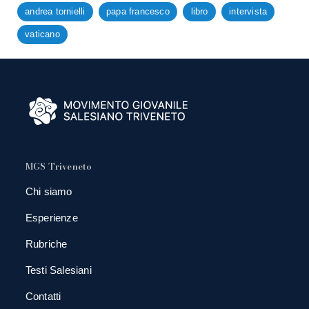
andrea tornielli
papa francesco
libro
intervista
vaticano
MGS Triveneto
Chi siamo
Esperienze
Rubriche
Testi Salesiani
Contatti