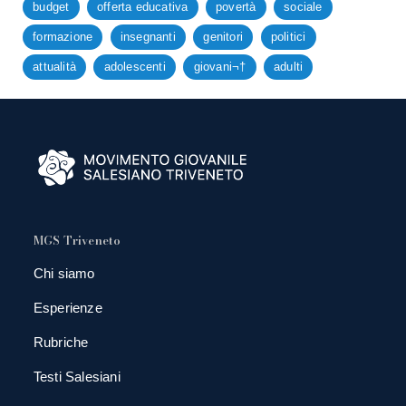
budget
offerta educativa
povertà
sociale
formazione
insegnanti
genitori
politici
attualità
adolescenti
giovani¬†
adulti
MGS Triveneto
Chi siamo
Esperienze
Rubriche
Testi Salesiani