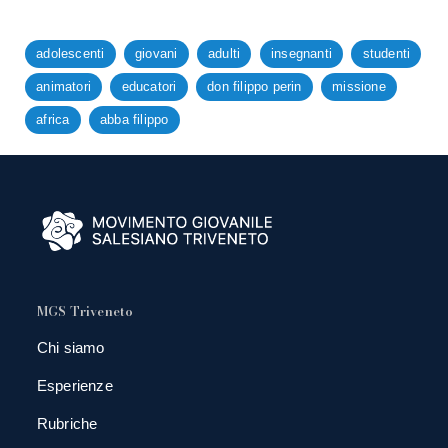
adolescenti
giovani
adulti
insegnanti
studenti
animatori
educatori
don filippo perin
missione
africa
abba filippo
MGS Triveneto
Chi siamo
Esperienze
Rubriche