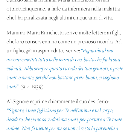
quando sarà la Mamma Maria Enrichetta, ormai
ottantacinquenne, a farle da infermiera nella malattia
che l’ha paralizzata negli ultimi cinque anni di vita.
Mamma Maria Enrichetta scrive molte lettere ai figli,
che loro conserveranno come un prezioso ricordo. Ad
un figlio, già in aspirandato, scrive:
“Riguardo al tuo
avvenire mettiti tutto nelle mani di Dio, basta che fai la sua
volontà. Abbi sempre questo ricordo dei tuoi genitori, o prete
santo o niente, perché non bastano preti buoni, ci vogliono
santi”
(9-4-1939).
Al Signore esprime chiaramente il suo desiderio:
“Signore, i miei figli siano per Te nell'anima e nel corpo;
desidero che siano sacerdoti ma santi, per portare a Te tante
anime. Non fa niente per me se non ci resta la parentela a