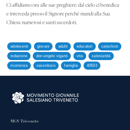
Ci affidiamo ora alle sue preghiere: dal cielo ci benedica
e interceda presso il Signore perché mandi alla Sua
Chiesa numerosi e santi sacerdoti.
adolecenti
giovani
adulti
educatori
catechisti
redazione
don angelo viganò
vita
salesianità
ricorrenza
sacerdozio
famiglia
40503
MGS Triveneto