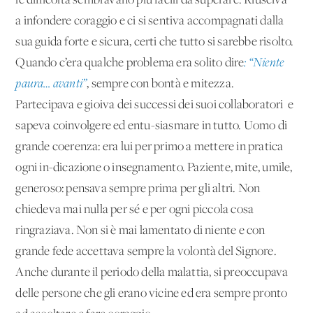
le difficoltà sembravano più facili da superare. Riusciva
a infondere coraggio e ci si sentiva accompagnati dalla
sua guida forte e sicura, certi che tutto si sarebbe risolto.
Quando c’era qualche problema era solito dire
: “Niente
paura… avanti”
, sempre con bontà e mitezza.
Partecipava e gioiva dei successi dei suoi collaboratori e
sapeva coinvolgere ed entu-siasmare in tutto. Uomo di
grande coerenza: era lui per primo a mettere in pratica
ogni in-dicazione o insegnamento. Paziente, mite, umile,
generoso: pensava sempre prima per gli altri. Non
chiedeva mai nulla per sé e per ogni piccola cosa
ringraziava. Non si è mai lamentato di niente e con
grande fede accettava sempre la volontà del Signore.
Anche durante il periodo della malattia, si preoccupava
delle persone che gli erano vicine ed era sempre pronto