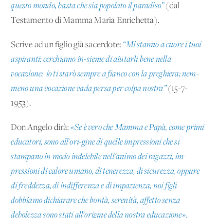
questo mondo, basta che sia popolato il paradiso”
(dal
Testamento di Mamma Maria Enrichetta).
Scrive ad un figlio già sacerdote:
“Mi stanno a cuore i tuoi
aspiranti: cerchiamo in-sieme di aiutarli bene nella
vocazione; io ti starò sempre a fianco con la preghiera; nem-
meno una vocazione vada persa per colpa nostra”
(15-7-
1953).
Don Angelo dirà:
«Se è vero che Mamma e Papà, come primi
educatori, sono all'ori-gine di quelle impressioni che si
stampano in modo indelebile nell'animo dei ragazzi, im-
pressioni di calore umano, di tenerezza, di sicurezza, oppure
di freddezza, di indifferenza e di impazienza, noi figli
dobbiamo dichiarare che bontà, serenità, affetto senza
debolezza sono stati all'origine della nostra educazione».