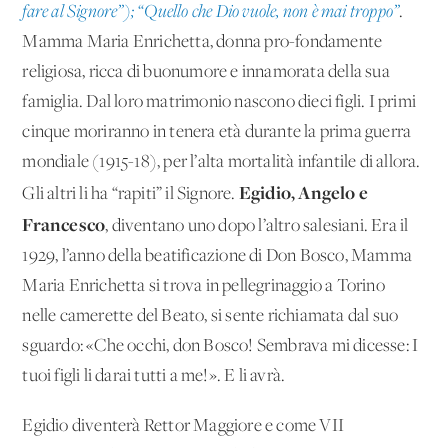
fare al Signore”); “Quello che Dio vuole, non è mai troppo”
.
Mamma Maria Enrichetta, donna pro-fondamente
religiosa, ricca di buonumore e innamorata della sua
famiglia. Dal loro matrimonio nascono dieci figli. I primi
cinque moriranno in tenera età durante la prima guerra
mondiale (1915-18), per l’alta mortalità infantile di allora.
Egidio, Angelo e
Gli altri li ha “rapiti” il Signore.
Francesco
, diventano uno dopo l’altro salesiani. Era il
1929, l’anno della beatificazione di Don Bosco, Mamma
Maria Enrichetta si trova in pellegrinaggio a Torino
nelle camerette del Beato, si sente richiamata dal suo
sguardo: «Che occhi, don Bosco! Sembrava mi dicesse: I
tuoi figli li darai tutti a me!». E li avrà.
Egidio diventerà Rettor Maggiore e come VII