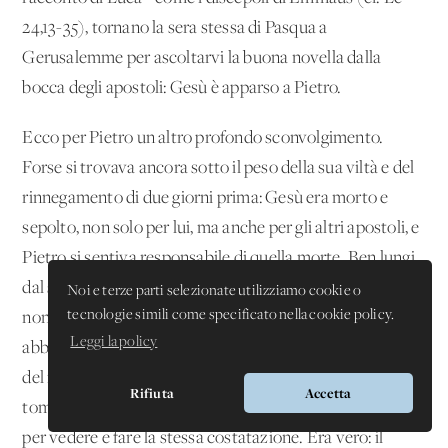
24,13-35), tornano la sera stessa di Pasqua a
Gerusalemme per ascoltarvi la buona novella dalla
bocca degli apostoli: Gesù è ap­parso a Pietro.
Ecco per Pietro un altro profondo sconvolgimento.
Forse si trovava ancora sotto il peso della sua viltà e del
rinnegamento di due giorni prima: Gesù era morto e
sepolto, non solo per lui, ma anche per gli altri apostoli, e
Pietro si sentiva responsabile di quella morte. Ben lungi
dal seguire Gesù fino alla morte, co­me aveva promesso
Noi e terze parti selezionate utilizziamo cookie o
tecnologie simili come specificato nella cookie policy.
non senza temerarietà, l'aveva molto sem­plicemente
Leggi la policy
abbandonato e proprio nel momento più critico. Al­l'alba
del mattino di Pasqua c'era stato il problema della
Rifiuta
Accetta
tomba vuota, e Pietro vi era corso assieme a Giovanni,
per vedere e fare la stessa costatazione. Era vero: il