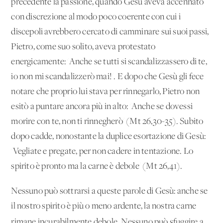
precedente la passione, quando Gesù aveva accennato
con discre­zione al modo poco coerente con cui i
discepoli avrebbero cer­cato di camminare sui suoi passi,
Pietro, come suo solito, aveva protestato
energicamente: 'Anche se tutti si scandalizzassero di te,
io non mi scandalizzerò mai!'. E dopo che Gesù gli fece
no­tare che proprio lui stava per rinnegarlo, Pietro non
esitò a pun­tare ancora più in alto: 'Anche se dovessi
morire con te, non ti rinnegherò' (Mt 26,30-35). Subito
dopo cadde, nonostante la duplice esortazione di Gesù:
'Vegliate e pregate, per non ca­dere in tentazione. Lo
spirito è pronto ma la carne è debole' (Mt 26,41).
Nessuno può sottrarsi a queste parole di Gesù: anche se
il no­stro spirito è più o meno ardente, la nostra carne
rimane incura­bilmente debole.
Nessuno può sfuggire a