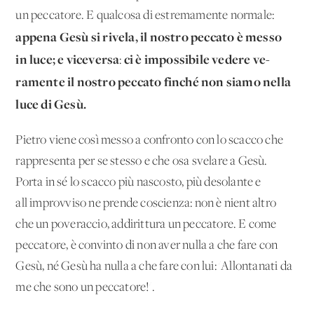
un peccatore. E qual­cosa di estremamente normale:
appena Gesù si rivela, il nostro peccato è messo
in luce; e viceversa
ci è impossibile vedere ve­
:
ramente il nostro peccato finché non siamo nella
luce di Gesù.
Pietro viene così messo a confronto con lo scacco che
rappre­senta per se stesso e che osa svelare a Gesù.
Porta in sé lo scac­co più nascosto, più desolante e
all'improvviso ne prende co­scienza: non è nient'altro
che un poveraccio, addirittura un pec­catore. E come
peccatore, è convinto di non aver nulla a che fare con
Gesù, né Gesù ha nulla a che fare con lui: 'Allontanati da
me che sono un peccatore!'.