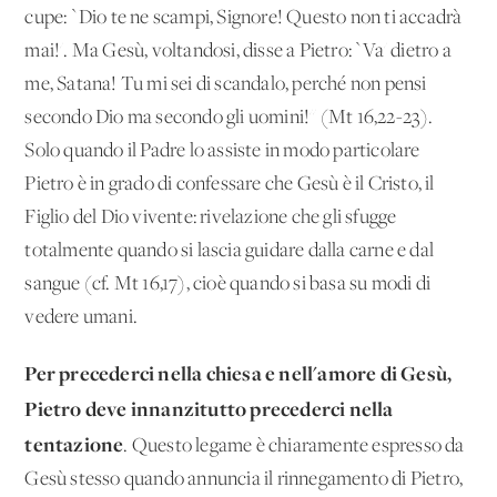
cupe: `Dio te ne scampi, Signore! Questo non ti accadrà
mai!'. Ma Gesù, voltandosi, disse a Pietro: `Va' dietro a
me, Satana! Tu mi sei di scandalo, perché non pensi
secondo Dio ma secondo gli uomini!'' (Mt 16,22-23).
Solo quando il Padre lo assiste in modo particolare
Pietro è in grado di confessare che Gesù è il Cristo, il
Figlio del Dio vivente: rivelazione che gli sfugge
totalmente quando si lascia guidare dalla carne e dal
san­gue (cf. Mt 16,17), cioè quando si basa su modi di
vedere umani.
Per precederci nella chiesa e nell'amore di Gesù,
Pietro deve innanzitutto precederci
nella
tentazione
. Questo legame è chia­ramente espresso da
Gesù stesso quando annuncia il rinnega­mento di Pietro,