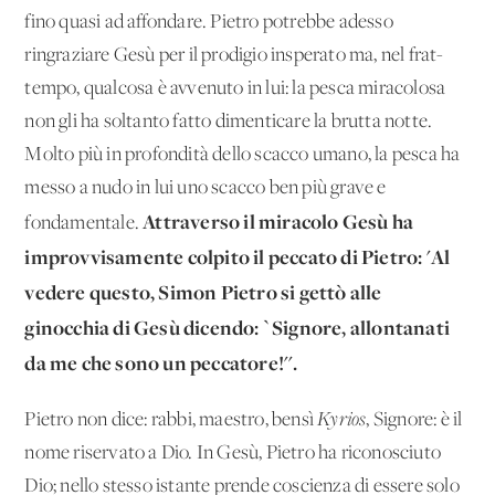
fino quasi ad affondare. Pietro potrebbe adesso
ringraziare Gesù per il prodigio insperato ma, nel frat­
tempo, qualcosa è avvenuto in lui: la pesca miracolosa
non gli ha soltanto fatto dimenticare la brutta notte.
Molto più in pro­fondità dello scacco umano, la pesca ha
messo a nudo in lui uno scacco ben più grave e
Attraverso il miracolo Gesù ha
fondamentale.
improvvisamente colpito il peccato di Pietro: 'Al
vedere que­sto, Simon Pietro si gettò alle
ginocchia di Gesù dicendo: `Si­gnore, allontanati
da me che sono un peccatore!''.
Pietro non dice: rabbi, maestro, bensì
Kyrios
, Signore: è il
nome riservato a Dio. In Gesù, Pietro ha riconosciuto
Dio; nello stes­so istante prende coscienza di essere solo