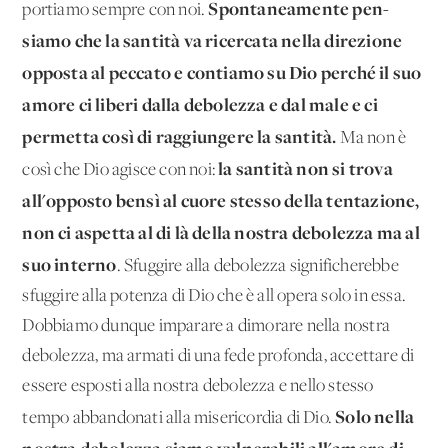
Spontaneamente pen­
portiamo sempre con noi.
siamo che la santità va ricercata nella direzione
opposta al pec­cato e contiamo su Dio perché il suo
amore ci liberi dalla debo­lezza e dal male e ci
permetta così di raggiungere la santità.
Ma non è
la santità non si trova
così che Dio agisce con noi:
all'op­posto bensì al cuore stesso della tentazione,
non ci aspetta al di là della nostra debolezza ma al
suo interno
. Sfuggire alla de­bolezza significherebbe
sfuggire alla potenza di Dio che è all'o­pera solo in essa.
Dobbiamo dunque imparare a dimorare nella nostra
debolezza, ma armati di una fede profonda, accettare di
essere esposti alla nostra debolezza e nello stesso
Solo nella
tempo abban­donati alla misericordia di Dio.