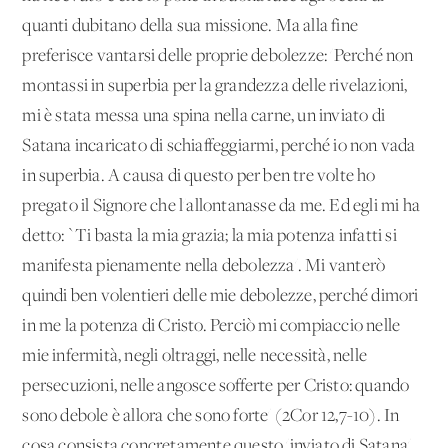
quanti dubitano della sua missione. Ma alla fine
preferisce vantarsi delle proprie debolezze: 'Perché non
montassi in superbia per la grandezza delle rivelazioni,
mi è stata messa una spina nella carne, un in­viato di
Satana incaricato di schiaffeggiarmi, perché io non va­da
in superbia. A causa di questo per ben tre volte ho
pregato il Signore che l'allontanasse da me. Ed egli mi ha
detto: `Ti ba­sta la mia grazia; la mia potenza infatti si
manifesta pienamente nella debolezza'. Mi vanterò
quindi ben volentieri delle mie de­bolezze, perché dimori
in me la potenza di Cristo. Perciò mi com­piaccio nelle
mie infermità, negli oltraggi, nelle necessità, nelle
persecuzioni, nelle angosce sofferte per Cristo: quando
sono de­bole è allora che sono forte' (2Cor 12,7-10). In
cosa consista concretamente questo 'inviato di Satana'