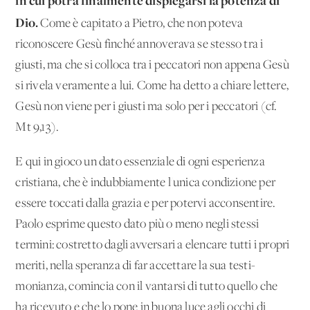
in cui potrà finalmente dispiegarsi la potenza di
Dio.
Come è capitato a Pietro, che non poteva
riconoscere Gesù finché annoverava se stesso tra i
giusti, ma che si colloca tra i peccatori non appena Gesù
si rivela veramente a lui. Come ha detto a chiare lettere,
Gesù non viene per i giusti ma solo per i peccatori (cf.
Mt 9,13).
E qui in gioco un dato essenziale di ogni esperienza
cristiana, che è indubbiamente l'unica condizione per
essere toccati dalla grazia e per potervi acconsentire.
Paolo esprime questo dato più o meno negli stessi
termini: costretto dagli avversari a elencare tutti i propri
meriti, nella speranza di far accettare la sua testi­
monianza, comincia con il vantarsi di tutto quello che
ha rice­vuto e che lo pone in buona luce agli occhi di