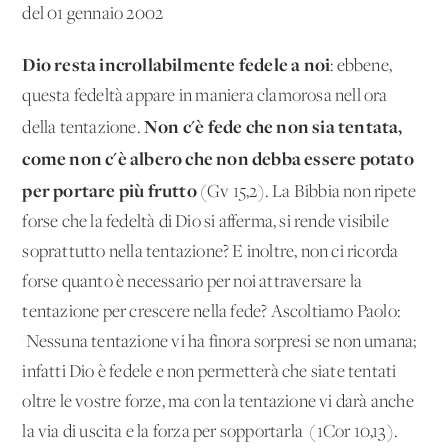
del 01 gennaio 2002
Dio resta incrol­labilmente fedele a noi
: ebbene,
questa fedeltà appare in ma­niera clamorosa nell'ora
Non c'è fede che non sia tentata,
della tentazione.
come non c'è albero che non debba essere potato
per portare più frutto
(Gv 15,2). La Bibbia non ripete
forse che la fedeltà di Dio si afferma, si rende visibile
soprattutto nella tentazione? E inoltre, non ci ricorda
forse quanto è necessario per noi attraversare la
tentazione per crescere nella fede? Ascol­tiamo Paolo:
'Nessuna tentazione vi ha finora sorpresi se non umana;
infatti Dio è fedele e non permetterà che siate tentati
oltre le vostre forze, ma con la tentazione vi darà anche
la via di uscita e la forza per sopportarla' (1Cor 10,13).