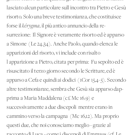
lasciato alcun particolare sull'in­contro tra Pietro e Gesù
risorto. Solo una breve testimonianza, che costituisce
forse il
kérygma,
il più antico annuncio della re­
surrezione: 'Il Signore è veramente risorto ed è apparso
a Si­mone' (Le 24,34). Anche Paolo, quando elenca le
apparizioni del risorto, vi include con risalto
l'apparizione a Pietro, citata per prima: 'Fu sepolto ed è
risuscitato il terzo giorno secondo le Scritture, ed è
apparso a Cefa e quindi ai dodici' (1Cor 15,4-5). Secondo
altre testimonianze, sembra che Gesù sia apparso dap­
prima a Maria Maddalena (c£ Mc 16.9) e
successivamente a due discepoli 'mentre erano in
cammino verso la campagna' (Mc 16,12). Ma proprio
questi due, che noi conosciamo meglio - grazie al
racconto di Luca - come i discepoli di Emmaus (cf. Le