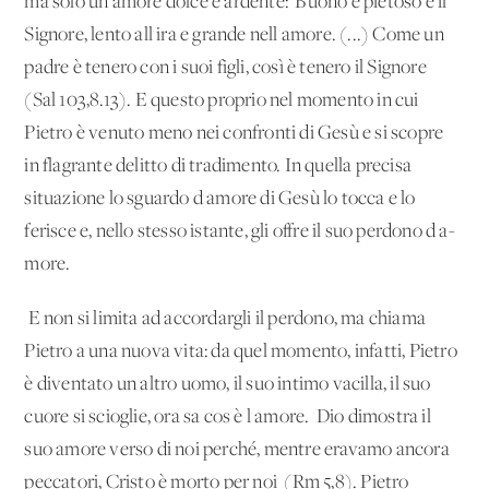
ma solo un amore dolce e ardente: 'Buono e pietoso è il
Signore, lento all'ira e grande nell'amore. (...) Come un
padre è tenero con i suoi figli, così è tenero il Signore'
(Sal 103,8.13). E que­sto proprio nel momento in cui
Pietro è venuto meno nei con­fronti di Gesù e si scopre
in flagrante delitto di tradimento. In quella precisa
situazione lo sguardo d'amore di Gesù lo tocca e lo
ferisce e, nello stesso istante, gli offre il suo perdono d'a­
more.
E non si limita ad accordargli il perdono, ma chiama
Pie­tro a una nuova vita: da quel momento, infatti, Pietro
è diven­tato un altro uomo, il suo intimo vacilla, il suo
cuore si scioglie, ora sa cos'è l'amore. 'Dio dimostra il
suo amore verso di noi perché, mentre eravamo ancora
peccatori, Cristo è morto per noi' (Rm 5,8). Pietro