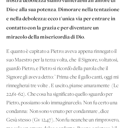
nostra debolezza sia­mo vulnerabili all'amore di
Dio e alla sua potenza
Dimorare nella tentazione
.
e nella debolezza: ecco 1'unica via per entrare in
con­tatto con la grazia e per diventare un
miracolo della misericor­dia di Dio
.
E quanto è capitato a Pietro: aveva appena rinnegato il
suo Maestro per la terza volta, che 'il Signore, voltatosi,
guardò Pie­tro, e Pietro si ricordò della parola che il
Signore gli aveva det­to: `Prima che il gallo canti, oggi mi
rinnegherai tre volte'. E uscito, pianse amaramente' (Lc
22,61-62). Che cosa ha signifi­cato quello sguardo per
Pietro, possiamo solo immaginarcelo. Non fu certo una
condanna: 'Non sono venuto per condannare', di­ce
Gesù stesso (Gv 12,47). Non fu neanche un rimprovero,