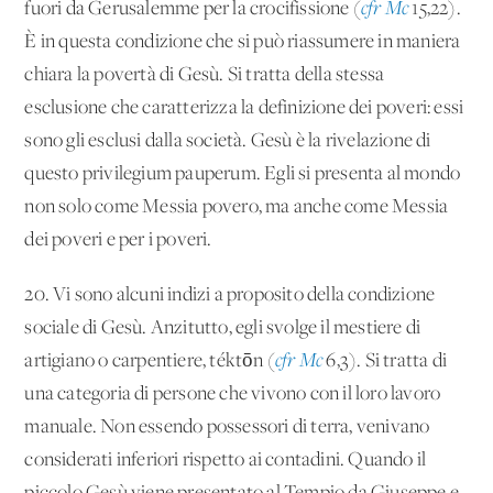
fuori da Gerusalemme per la crocifissione (
cfr Mc
15,22).
È in questa condizione che si può riassumere in maniera
chiara la povertà di Gesù. Si tratta della stessa
esclusione che caratterizza la definizione dei poveri: essi
sono gli esclusi dalla società. Gesù è la rivelazione di
questo privilegium pauperum. Egli si presenta al mondo
non solo come Messia povero, ma anche come Messia
dei poveri e per i poveri.
20. Vi sono alcuni indizi a proposito della condizione
sociale di Gesù. Anzitutto, egli svolge il mestiere di
artigiano o carpentiere, téktōn (
cfr Mc
6,3). Si tratta di
una categoria di persone che vivono con il loro lavoro
manuale. Non essendo possessori di terra, venivano
considerati inferiori rispetto ai contadini. Quando il