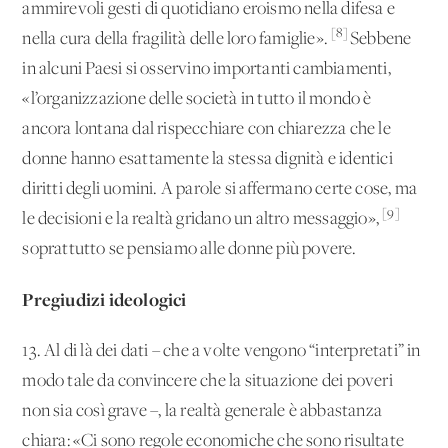
ammirevoli gesti di quotidiano eroismo nella difesa e
[8]
nella cura della fragilità delle loro famiglie».
Sebbene
in alcuni Paesi si osservino importanti cambiamenti,
«l’organizzazione delle società in tutto il mondo è
ancora lontana dal rispecchiare con chiarezza che le
donne hanno esattamente la stessa dignità e identici
diritti degli uomini. A parole si affermano certe cose, ma
[9]
le decisioni e la realtà gridano un altro messaggio»,
soprattutto se pensiamo alle donne più povere.
Pregiudizi ideologici
13. Al di là dei dati – che a volte vengono “interpretati” in
modo tale da convincere che la situazione dei poveri
non sia così grave –, la realtà generale è abbastanza
chiara: «Ci sono regole economiche che sono risultate