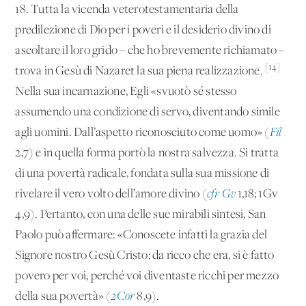
18. Tutta la vicenda veterotestamentaria della
predilezione di Dio per i poveri e il desiderio divino di
ascoltare il loro grido – che ho brevemente richiamato –
[14]
trova in Gesù di Nazaret la sua piena realizzazione.
Nella sua incarnazione, Egli «svuotò sé stesso
assumendo una condizione di servo, diventando simile
agli uomini. Dall’aspetto riconosciuto come uomo» (
Fil
2,7) e in quella forma portò la nostra salvezza. Si tratta
di una povertà radicale, fondata sulla sua missione di
rivelare il vero volto dell’amore divino (
cfr Gv
1,18; 1Gv
4,9). Pertanto, con una delle sue mirabili sintesi, San
Paolo può affermare: «Conoscete infatti la grazia del
Signore nostro Gesù Cristo: da ricco che era, si è fatto
povero per voi, perché voi diventaste ricchi per mezzo
della sua povertà» (
2Cor
8,9).