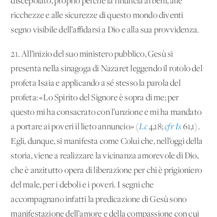
discepolato, proprio perché la rinuncia ai beni, alle
ricchezze e alle sicurezze di questo mondo diventi
segno visibile dell’affidarsi a Dio e alla sua provvidenza.
21. All’inizio del suo ministero pubblico, Gesù si
presenta nella sinagoga di Nazaret leggendo il rotolo del
profeta Isaia e applicando a sé stesso la parola del
profeta: «Lo Spirito del Signore è sopra di me; per
questo mi ha consacrato con l’unzione e mi ha mandato
a portare ai poveri il lieto annuncio» (
Lc
4,18;
cfr Is
61,1).
Egli, dunque, si manifesta come Colui che, nell’oggi della
storia, viene a realizzare la vicinanza amorevole di Dio,
che è anzitutto opera di liberazione per chi è prigioniero
del male, per i deboli e i poveri. I segni che
accompagnano infatti la predicazione di Gesù sono
manifestazione dell’amore e della compassione con cui