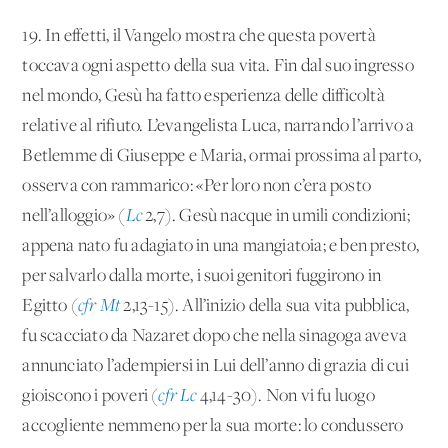
19. In effetti, il Vangelo mostra che questa povertà
toccava ogni aspetto della sua vita. Fin dal suo ingresso
nel mondo, Gesù ha fatto esperienza delle difficoltà
relative al rifiuto. L’evangelista Luca, narrando l’arrivo a
Betlemme di Giuseppe e Maria, ormai prossima al parto,
osserva con rammarico: «Per loro non c’era posto
nell’alloggio» (
Lc
2,7). Gesù nacque in umili condizioni;
appena nato fu adagiato in una mangiatoia; e ben presto,
per salvarlo dalla morte, i suoi genitori fuggirono in
Egitto (
cfr Mt
2,13-15). All’inizio della sua vita pubblica,
fu scacciato da Nazaret dopo che nella sinagoga aveva
annunciato l’adempiersi in Lui dell’anno di grazia di cui
gioiscono i poveri (
cfr Lc
4,14-30). Non vi fu luogo
accogliente nemmeno per la sua morte: lo condussero