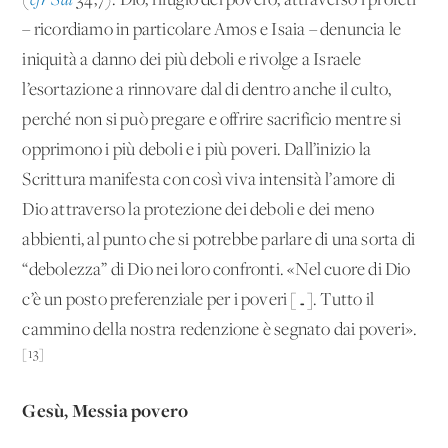
(
cfr Sal
34,7). Dio, rifugio del povero, attraverso i profeti
– ricordiamo in particolare Amos e Isaia – denuncia le
iniquità a danno dei più deboli e rivolge a Israele
l’esortazione a rinnovare dal di dentro anche il culto,
perché non si può pregare e offrire sacrificio mentre si
opprimono i più deboli e i più poveri. Dall’inizio la
Scrittura manifesta con così viva intensità l’amore di
Dio attraverso la protezione dei deboli e dei meno
abbienti, al punto che si potrebbe parlare di una sorta di
“debolezza” di Dio nei loro confronti. «Nel cuore di Dio
c’è un posto preferenziale per i poveri […]. Tutto il
cammino della nostra redenzione è segnato dai poveri».
[13]
Gesù, Messia povero