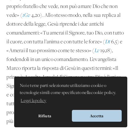
proprio fratello che vede, non può amare Dio che non
vede» (
1Gv
4,20). Allo stesso modo, nella sua replica al
dottore della legge, Gesù riprende i due antichi
comandamenti: «Tu amerai il Signore, tuo Dio, con tutto
il cuore, con tutta l’anima e con tutte le forze» (
Dt
6,5) e
«Amerai il tuo prossimo come te stesso» (
Lv
19,18),
fondendoli in un unico comandamento. L’evangelista
Marco riporta la risposta di Gesù in questi termini: «Il
primo è: Ascolta, Israele! Il Signore nostro Dio è l’unico
Signore; amerai il Signore tuo Dio con tutto il tuo cuore
Noi e terze parti selezionate utilizziamo cookie o
tecnologie simili come specificato nella cookie policy.
e con tutta la tua anima, con tutta la tua mente e con
Leggi la policy
tutta la tua forza. Il secondo è questo: Amerai il tuo
prossimo come te stesso. Non c’è altro comandamento
Rifiuta
Accetta
più importante di questi» (
Mc
12,29-31).