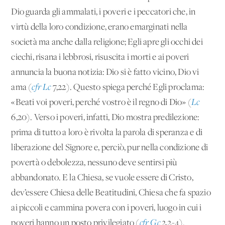
Dio guarda gli ammalati, i poveri e i peccatori che, in
virtù della loro condizione, erano emarginati nella
società ma anche dalla religione; Egli apre gli occhi dei
ciechi, risana i lebbrosi, risuscita i morti e ai poveri
annuncia la buona notizia: Dio si è fatto vicino, Dio vi
ama (
cfr Lc
7,22). Questo spiega perché Egli proclama:
«Beati voi poveri, perché vostro è il regno di Dio» (
Lc
6,20). Verso i poveri, infatti, Dio mostra predilezione:
prima di tutto a loro è rivolta la parola di speranza e di
liberazione del Signore e, perciò, pur nella condizione di
povertà o debolezza, nessuno deve sentirsi più
abbandonato. E la Chiesa, se vuole essere di Cristo,
dev’essere Chiesa delle Beatitudini, Chiesa che fa spazio
ai piccoli e cammina povera con i poveri, luogo in cui i
poveri hanno un posto privilegiato (
cfr Gc
2,2-4).