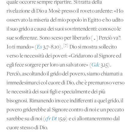
quale occorre sempre ripartire. Si tratta della
rivelazione di Dio a Mosè presso il roveto ardente: «Ho
osservato la miseria del mio popolo in Egitto e ho udito
il suo grido a causa dei suoi sovrintendenti: conosco le
sue sofferenze. Sono sceso per liberarlo […] Perciò va’!
[7]
Io ti mando» (
Es
3,7-8.10).
Dio si mostra sollecito
verso le necessità dei poveri: «Gridarono al Signore ed
egli fece sorgere per loro un salvatore» (
Gdc
3,15).
Perciò, ascoltando il grido del povero, siamo chiamati a
immedesimarci col cuore di Dio, che è premuroso verso
le necessità dei suoi figli e specialmente dei più
bisognosi. Rimanendo invece indifferenti a quel grido, il
povero griderebbe al Signore contro di noi e un peccato
sarebbe su di noi (
cfr Dt
15,9) e ci allontaneremmo dal
cuore stesso di Dio.