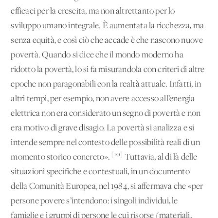
efficaci per la crescita, ma non altrettanto per lo
sviluppo umano integrale. È aumentata la ricchezza, ma
senza equità, e così ciò che accade è che nascono nuove
povertà. Quando si dice che il mondo moderno ha
ridotto la povertà, lo si fa misurandola con criteri di altre
epoche non paragonabili con la realtà attuale. Infatti, in
altri tempi, per esempio, non avere accesso all’energia
elettrica non era considerato un segno di povertà e non
era motivo di grave disagio. La povertà si analizza e si
intende sempre nel contesto delle possibilità reali di un
[10]
momento storico concreto».
Tuttavia, al di là delle
situazioni specifiche e contestuali, in un documento
della Comunità Europea, nel 1984, si affermava che «per
persone povere s’intendono: i singoli individui, le
famiglie e i gruppi di persone le cui risorse (materiali,