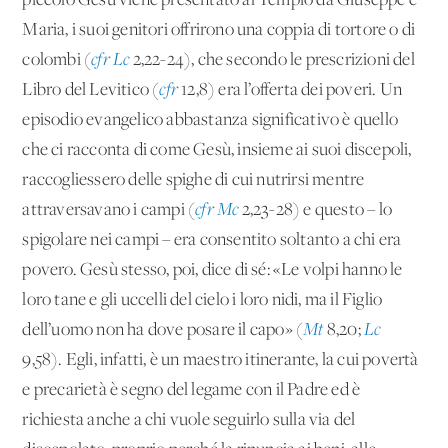
piccolo Gesù viene presentato al Tempio da Giuseppe e
Maria, i suoi genitori offrirono una coppia di tortore o di
colombi (
cfr Lc
2,22-24), che secondo le prescrizioni del
Libro del Levitico (
cfr
12,8) era l’offerta dei poveri. Un
episodio evangelico abbastanza significativo è quello
che ci racconta di come Gesù, insieme ai suoi discepoli,
raccogliessero delle spighe di cui nutrirsi mentre
attraversavano i campi (
cfr Mc
2,23-28) e questo – lo
spigolare nei campi – era consentito soltanto a chi era
povero. Gesù stesso, poi, dice di sé: «Le volpi hanno le
loro tane e gli uccelli del cielo i loro nidi, ma il Figlio
dell’uomo non ha dove posare il capo» (
Mt
8,20;
Lc
9,58). Egli, infatti, è un maestro itinerante, la cui povertà
e precarietà è segno del legame con il Padre ed è
richiesta anche a chi vuole seguirlo sulla via del