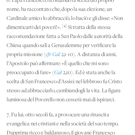
6. Papa Francesco, ricordando la scelta del proprio
nome, ha raccontato che, dopo la sua elezione, un
Cardinale amico lo abbracciò, lo baciò e gli disse: «Non
[4]
dimenticarti dei poveri!».
Si tratta della stessa
raccomandazione fatta a San Paolo dalle autorità della
Chiesa quando salì a Gerusalemme per verificare la
propria missione (
cfr Gal
2,1-10). A distanza di anni,
l’Apostolo può affermare: «È quello che mi sono
preoccupato di fare» (
Gal
2,10). Ed è stata anche la
scelta di San Francesco d’Assisi: nel lebbroso fu Cristo
stesso ad abbracciarlo, cambiandogli la vita. La figura
luminosa del Poverello non cesserà mai di ispirarci.
7. Fu lui, otto secoli fa, a provocare una rinascita
evangelica nei cristiani e nella società del suo tempo.
Dapprima ricco e baldanzoso, il giovane Francesco