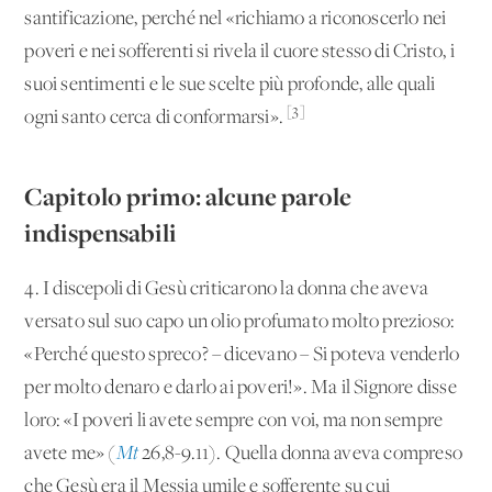
santificazione, perché nel «richiamo a riconoscerlo nei
poveri e nei sofferenti si rivela il cuore stesso di Cristo, i
suoi sentimenti e le sue scelte più profonde, alle quali
[3]
ogni santo cerca di conformarsi».
Capitolo primo: alcune parole
indispensabili
4. I discepoli di Gesù criticarono la donna che aveva
versato sul suo capo un olio profumato molto prezioso:
«Perché questo spreco? – dicevano – Si poteva venderlo
per molto denaro e darlo ai poveri!». Ma il Signore disse
loro: «I poveri li avete sempre con voi, ma non sempre
avete me» (
Mt
26,8-9.11). Quella donna aveva compreso
che Gesù era il Messia umile e sofferente su cui