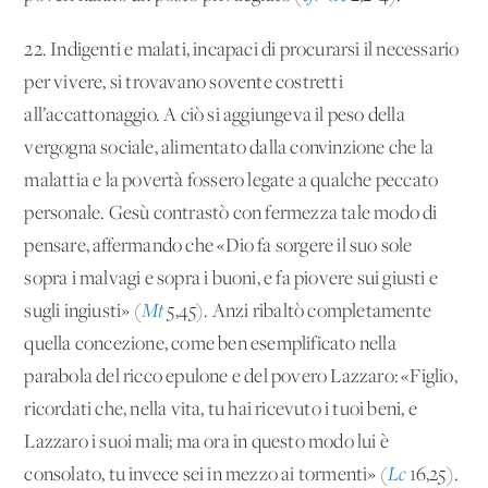
22. Indigenti e malati, incapaci di procurarsi il necessario
per vivere, si trovavano sovente costretti
all’accattonaggio. A ciò si aggiungeva il peso della
vergogna sociale, alimentato dalla convinzione che la
malattia e la povertà fossero legate a qualche peccato
personale. Gesù contrastò con fermezza tale modo di
pensare, affermando che «Dio fa sorgere il suo sole
sopra i malvagi e sopra i buoni, e fa piovere sui giusti e
sugli ingiusti» (
Mt
5,45). Anzi ribaltò completamente
quella concezione, come ben esemplificato nella
parabola del ricco epulone e del povero Lazzaro: «Figlio,
ricordati che, nella vita, tu hai ricevuto i tuoi beni, e
Lazzaro i suoi mali; ma ora in questo modo lui è
consolato, tu invece sei in mezzo ai tormenti» (
Lc
16,25).