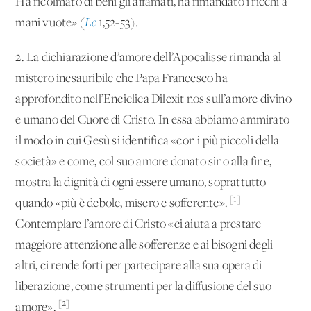
Ha ricolmato di beni gli affamati, ha rimandato i ricchi a
mani vuote» (
Lc
1,52-53).
2. La dichiarazione d’amore dell’Apocalisse rimanda al
mistero inesauribile che Papa Francesco ha
approfondito nell’Enciclica Dilexit nos sull’amore divino
e umano del Cuore di Cristo. In essa abbiamo ammirato
il modo in cui Gesù si identifica «con i più piccoli della
società» e come, col suo amore donato sino alla fine,
mostra la dignità di ogni essere umano, soprattutto
[1]
quando «più è debole, misero e sofferente».
Contemplare l’amore di Cristo «ci aiuta a prestare
maggiore attenzione alle sofferenze e ai bisogni degli
altri, ci rende forti per partecipare alla sua opera di
liberazione, come strumenti per la diffusione del suo
[2]
amore».